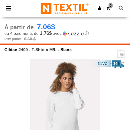
×
Appli Ntextil
0
Obtenir l'appli
|
Meilleurs prix sur l’app !
7.06$
À partir de
1.76$
ou 4 paiements de
avec
ⓘ
8,60 $
Prix public
Gildan
2400 - T-Shirt à M/L
- Blanc
Previous
Next