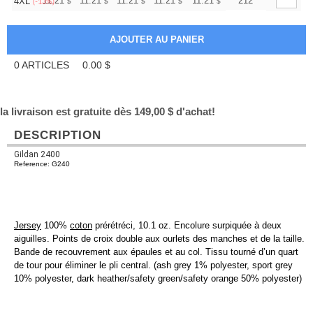
+
11.21
11.21
11.21
11.21
11.21
11.21
212
4XL
$
$
$
$
$
$
(-13%)
0
ARTICLES
0.00
$
la livraison est gratuite dès 149,00 $ d'achat!
DESCRIPTION
Gildan 2400
Reference: G240
Jersey
100%
coton
prérétréci, 10.1 oz. Encolure surpiquée à deux
aiguilles. Points de croix double aux ourlets des manches et de la taille.
Bande de recouvrement aux épaules et au col. Tissu tourné d’un quart
de tour pour éliminer le pli central. (ash grey 1% polyester, sport grey
10% polyester, dark heather/safety green/safety orange 50% polyester)