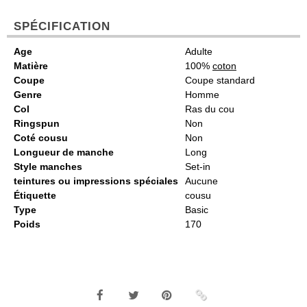
SPÉCIFICATION
Age
Adulte
Matière
100%
coton
Coupe
Coupe standard
Genre
Homme
Col
Ras du cou
Ringspun
Non
Coté cousu
Non
Longueur de manche
Long
Style manches
Set-in
teintures ou impressions spéciales
Aucune
Étiquette
cousu
Type
Basic
Poids
170