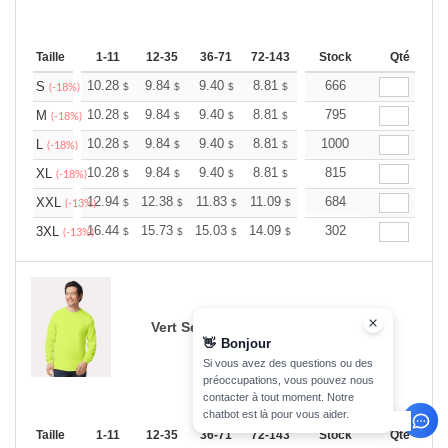
Taille
1-11
12-35
36-71
72-143
144-287
Stock
288 +
Qté
Plus
+
10.28
9.84
9.40
8.81
8.37
666
8.22
S
$
$
$
$
$
$
(-18%)
+
10.28
9.84
9.40
8.81
8.37
795
8.22
M
$
$
$
$
$
$
(-18%)
+
10.28
9.84
9.40
8.81
8.37
1000
8.22
L
$
$
$
$
$
$
(-18%)
+
10.28
9.84
9.40
8.81
8.37
815
8.22
XL
$
$
$
$
$
$
(-18%)
+
12.94
12.38
11.83
11.09
10.53
684
10.35
XXL
$
$
$
$
$
$
(-13%)
+
16.44
15.73
15.03
14.09
13.38
302
13.15
3XL
$
$
$
$
$
$
(-13%)
Vert Sécurité
👋
Bonjour
Si vous avez des questions ou des
préoccupations, vous pouvez nous
contacter à tout moment. Notre
chatbot est là pour vous aider.
Taille
1-11
12-35
36-71
72-143
144-287
Stock
288 +
Qté
Plus