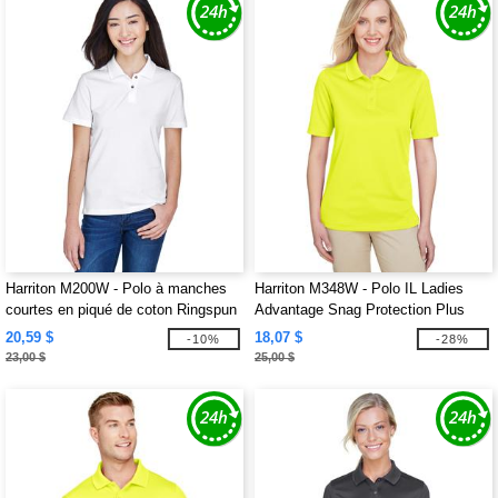
Harriton M200W - Polo à manches
Harriton M348W - Polo IL Ladies
courtes en piqué de coton Ringspun
Advantage Snag Protection Plus
6 oz pour dames
20,59 $
18,07 $
-10%
-28%
23,00 $
25,00 $