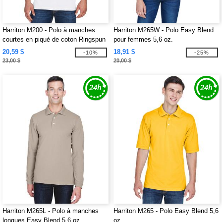
Harriton M200 - Polo à manches
Harriton M265W - Polo Easy Blend
courtes en piqué de coton Ringspun
pour femmes 5,6 oz.
6 oz.
20,59 $
18,91 $
-10%
-25%
23,00 $
20,00 $
Harriton M265L - Polo à manches
Harriton M265 - Polo Easy Blend 5,6
longues Easy Blend 5,6 oz.
oz.