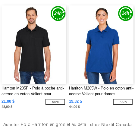
Harriton M205P - Polo à poche anti-
Harriton M205W - Polo en coton anti-
accroc en coton Valiant pour
accroc Valiant pour dames
hommes
21,00 $
19,32 $
-56%
-56%
48,00 $
44,00 $
Acheter
Polo Harriton en gros et au détail
chez Ntextil Canada