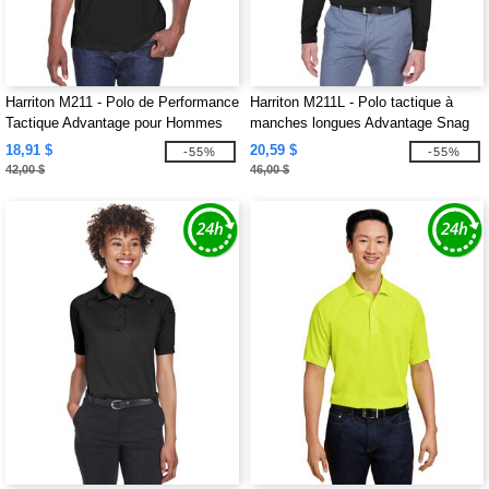
Harriton M211 - Polo de Performance
Harriton M211L - Polo tactique à
Tactique Advantage pour Hommes
manches longues Advantage Snag
Protection Plus pour hommes
18,91 $
20,59 $
-55%
-55%
42,00 $
46,00 $