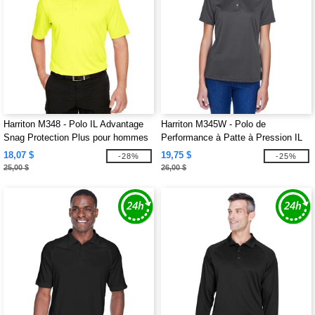
Harriton M348 - Polo IL Advantage
Harriton M345W - Polo de
Snag Protection Plus pour hommes
Performance à Patte à Pression IL
Advantage pour Dames
18,07 $
19,75 $
-28%
-25%
25,00 $
26,00 $