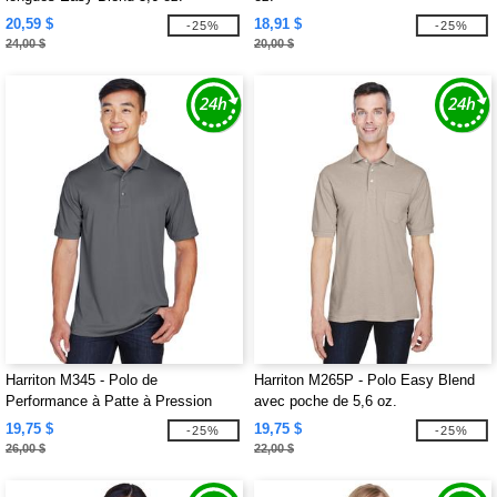
20,59 $
18,91 $
-25%
-25%
24,00 $
20,00 $
Harriton M345 - Polo de
Harriton M265P - Polo Easy Blend
Performance à Patte à Pression
avec poche de 5,6 oz.
Advantage IL
19,75 $
19,75 $
-25%
-25%
26,00 $
22,00 $