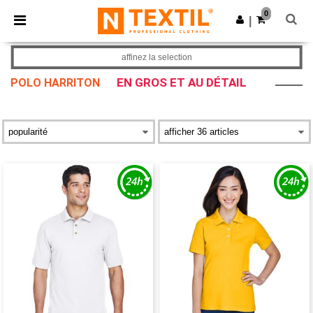
×
Appli Ntextil
0
Obtenir l'appli
|
Meilleurs prix sur l’app !
affinez la selection
EN GROS ET AU DÉTAIL
POLO HARRITON