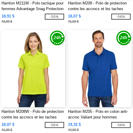
Harriton M211W - Polo tactique pour
Harriton M208 - Polo de protection
femmes Advantage Snag Protection
contre les accrocs et les taches
Plus
pour hommes
18,91 $
18,07 $
-55%
-56%
42,00 $
41,00 $
Harriton M208W - Polo de protection
Harriton M205 - Polo en coton anti-
contre les accrocs et les taches
accroc Valiant pour hommes
pour dames
18,07 $
19,32 $
-56%
-56%
41,00 $
44,00 $