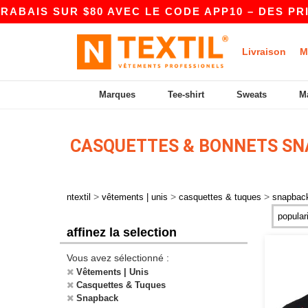
BAIS SUR $80 AVEC LE CODE APP10 – DES PRI
Livraison
M
Marques
Tee-shirt
Sweats
M
CASQUETTES & BONNETS S
>
>
>
ntextil
vêtements | unis
casquettes & tuques
snapbac
affinez la selection
Vous avez sélectionné :
Vêtements | Unis
Casquettes & Tuques
Snapback