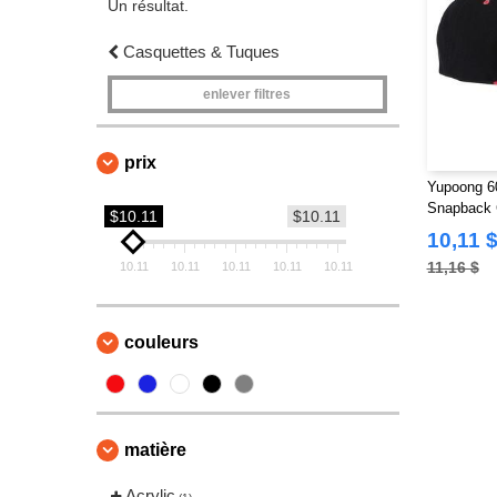
Un résultat.
Casquettes & Tuques
enlever filtres
prix
Yupoong 6
Snapback C
$10.11
$10.11
Structurée
10,11 
11,16 $
10.11
10.11
10.11
10.11
10.11
couleurs
matière
Acrylic