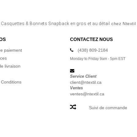
r
Casquettes & Bonnets Snapback en gros et au détail
chez Ntexti
OS
CONTACTEZ NOUS
e paiement
(438) 809-2184
ices
Monday to Friday 9am - 5pm EST
e livraison
Service Client
 Conditions
client@ntextil.ca
Ventes
ventes@ntextil.ca
Suivi de commande