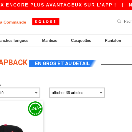
X ENCORE PLUS AVANTAGEUX SUR L’APP !
|
NO
a Commande
anches longues
Manteau
Casquettes
Pantalon
NAPBACK
EN GROS ET AU DÉTAIL
k