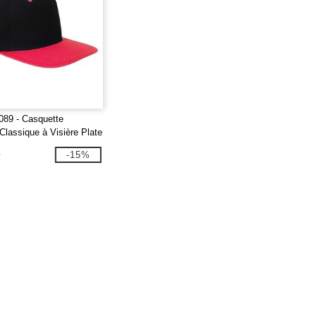
089 - Casquette
lassique à Visière Plate
 à 6 Panneaux
$
-15%