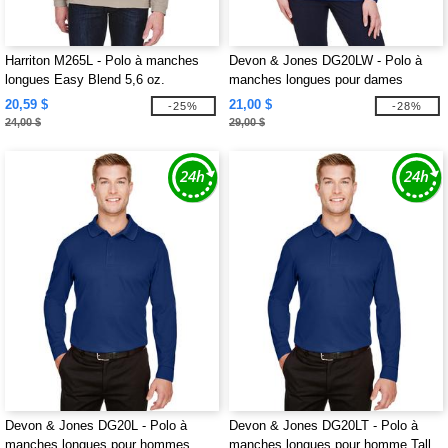
Harriton M265L - Polo à manches
Devon & Jones DG20LW - Polo à
longues Easy Blend 5,6 oz.
manches longues pour dames
CrownLux Performance Plaited
20,59 $
21,00 $
-25%
-28%
24,00 $
29,00 $
Devon & Jones DG20L - Polo à
Devon & Jones DG20LT - Polo à
manches longues pour hommes
manches longues pour homme Tall