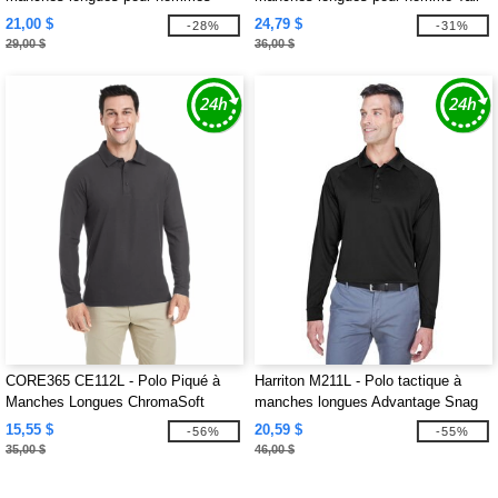
CrownLux Performance Plaited
CrownLux Performance Plaited
21,00 $
24,79 $
-28%
-31%
29,00 $
36,00 $
CORE365 CE112L - Polo Piqué à
Harriton M211L - Polo tactique à
Manches Longues ChromaSoft
manches longues Advantage Snag
Fusion pour Hommes
Protection Plus pour hommes
15,55 $
20,59 $
-56%
-55%
35,00 $
46,00 $