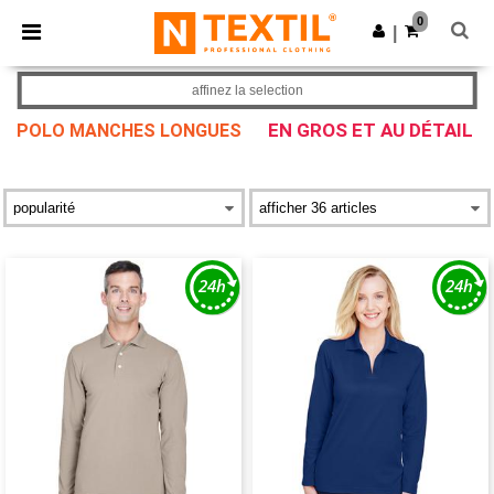
×
Appli Ntextil
0
Obtenir l'appli
|
Meilleurs prix sur l’app !
affinez la selection
EN GROS ET AU DÉTAIL
POLO MANCHES LONGUES