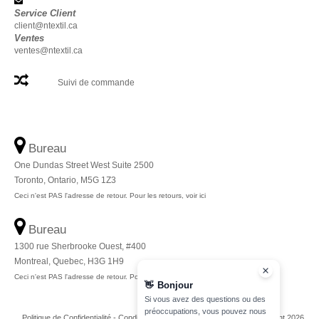
Service Client
client@ntextil.ca
Ventes
ventes@ntextil.ca
Suivi de commande
Bureau
One Dundas Street West Suite 2500
Toronto, Ontario, M5G 1Z3
Ceci n'est PAS l'adresse de retour. Pour les retours, voir ici
Bureau
1300 rue Sherbrooke Ouest, #400
Montreal, Quebec, H3G 1H9
Ceci n'est PAS l'adresse de retour. Pour les retours, voir ici
👋
Bonjour
Si vous avez des questions ou des
préoccupations, vous pouvez nous
Politique de Confidentialité
-
Conditions Générales
-
Plan du Site
Copyright 2026