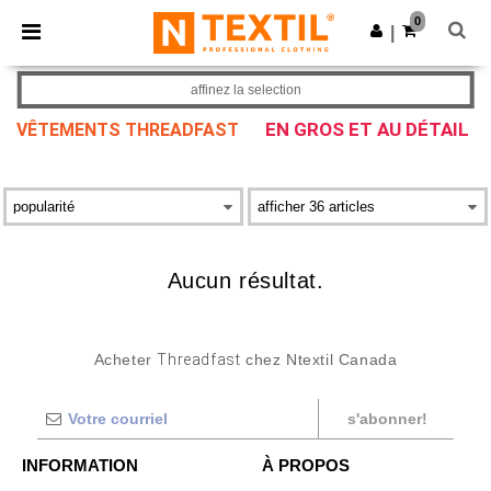
×
Appli Ntextil
0
Obtenir l'appli
|
Meilleurs prix sur l’app !
affinez la selection
EN GROS ET AU DÉTAIL
VÊTEMENTS THREADFAST
Aucun résultat.
Acheter
Threadfast
chez Ntextil Canada
s'abonner!
INFORMATION
À PROPOS