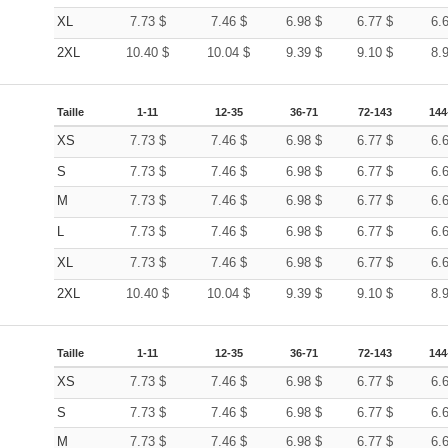
XL
7.73
$
7.46
$
6.98
$
6.77
$
6.
2XL
10.40
$
10.04
$
9.39
$
9.10
$
8.
Taille
1-11
12-35
36-71
72-143
144
XS
7.73
$
7.46
$
6.98
$
6.77
$
6.
S
7.73
$
7.46
$
6.98
$
6.77
$
6.
M
7.73
$
7.46
$
6.98
$
6.77
$
6.
L
7.73
$
7.46
$
6.98
$
6.77
$
6.
XL
7.73
$
7.46
$
6.98
$
6.77
$
6.
2XL
10.40
$
10.04
$
9.39
$
9.10
$
8.
Taille
1-11
12-35
36-71
72-143
144
XS
7.73
$
7.46
$
6.98
$
6.77
$
6.
S
7.73
$
7.46
$
6.98
$
6.77
$
6.
M
7.73
$
7.46
$
6.98
$
6.77
$
6.