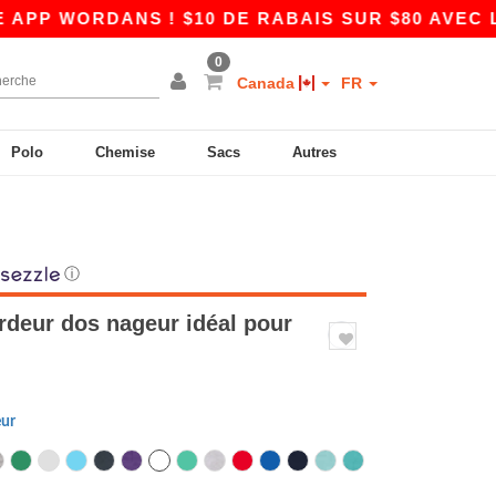
ANS ! $10 DE RABAIS SUR $80 AVEC LE CODE 
0
Canada
FR
Polo
Chemise
Sacs
Autres
ⓘ
rdeur dos nageur idéal pour
eur