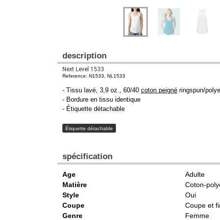
description
Next Level 1533
Reference: N1533, NL1533
- Tissu lavé, 3,9 oz., 60/40
coton peigné
ringspun/polye
- Bordure en tissu identique
- Étiquette détachable
Étiquette détachable
spécification
Age
Adulte
Matière
Coton-poly
Style
Oui
Coupe
Coupe et f
Genre
Femme