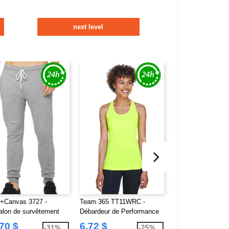
next level
a+Canvas 3727 -
Team 365 TT11WRC -
Bella+Canvas 300
alon de survêtement
Débardeur de Performance
shirt CVC chiné u
er unisexe
à Dos Nageur pour Femmes
70 $
6,72 $
8,68 $
-31%
-25%