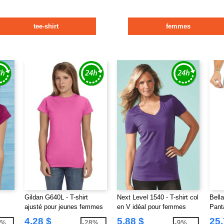
tee-shirt
femmes
Gildan G640L - T-shirt
Next Level 1540 - T-shirt col
Bell
ajusté pour jeunes femmes
en V idéal pour femmes
Pant
Softstyle® 4,5 oz.
jogg
4,28 $
5,88 $
25,
1%
-28%
-9%