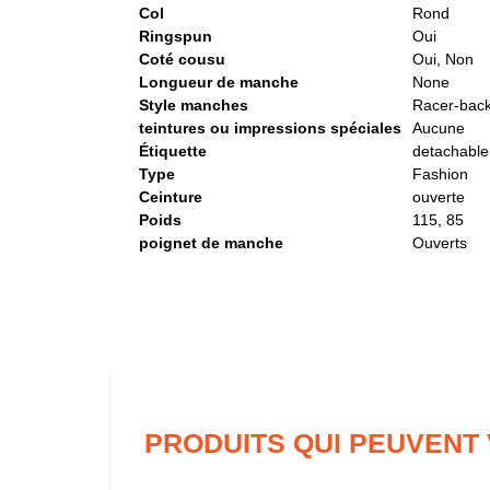
Col
Rond
Ringspun
Oui
Coté cousu
Oui, Non
Longueur de manche
None
Style manches
Racer-back
teintures ou impressions spéciales
Aucune
Étiquette
detachable
Type
Fashion
Ceinture
ouverte
Poids
115, 85
poignet de manche
Ouverts
PRODUITS QUI PEUVENT