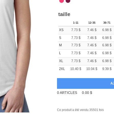
taille
1-11
12-35
36-71
XS
7.73
$
7.46
$
6.98
$
S
7.73
$
7.46
$
6.98
$
M
7.73
$
7.46
$
6.98
$
L
7.73
$
7.46
$
6.98
$
XL
7.73
$
7.46
$
6.98
$
2XL
10.40
$
10.04
$
9.39
$
0
ARTICLES
0.00
$
Ce produit a été vendu 35501 fois