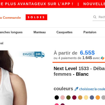
VANTAGEUX SUR L’APP !
|
NOUVELLE APP WORD
a Commande
anches longues
Manteau
Casquettes
Pantalon
vel
6.55$
À partir de
1.64$
ou 4 paiements de
avec
Next Level
1533 - Déba
femmes
- Blanc
couleurs
choisissez la coul