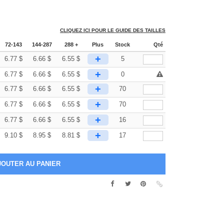
CLIQUEZ ICI POUR LE GUIDE DES TAILLES
72-143
144-287
288 +
Plus
Stock
Qté
+
6.77
$
6.66
$
6.55
$
5
+
6.77
$
6.66
$
6.55
$
0
+
6.77
$
6.66
$
6.55
$
70
+
6.77
$
6.66
$
6.55
$
70
+
6.77
$
6.66
$
6.55
$
16
+
9.10
$
8.95
$
8.81
$
17