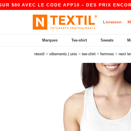
VEC LE CODE APP10 – DES PRIX ENCORE PLUS A
Livraison
M
Marques
Tee-shirt
Sweats
M
>
>
>
>
ntextil
vêtements | unis
tee-shirt
femmes
next le