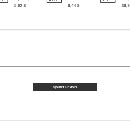
5,92 $
6,44 $
36,9
ajouter un avis