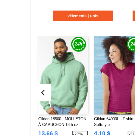
vêtements | unis
Gildan 18500 - MOLLETON
Gildan 64000L - T-shirt
À CAPUCHON 13.5 oz
Softstyle
13,66 $
4,10 $
-27%
-3