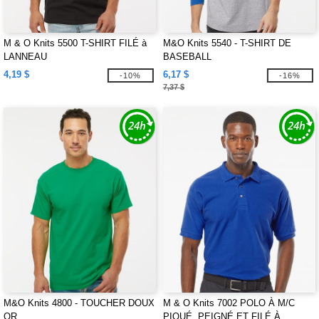
M & O Knits 5500 T-SHIRT FILÉ à
M&O Knits 5540 - T-SHIRT DE
LANNEAU
BASEBALL
4,19 $
6,17 $
-10%
-16%
7,37 $
M&O Knits 4800 - TOUCHER DOUX
M & O Knits 7002 POLO À M/C
OR
PIQUÉ, PEIGNÉ ET FILÉ À