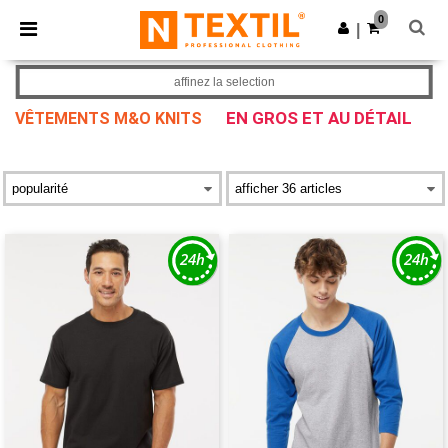
×
Appli Ntextil
0
Obtenir l'appli
|
Meilleurs prix sur l’app !
affinez la selection
EN GROS ET AU DÉTAIL
VÊTEMENTS M&O KNITS