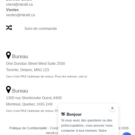
client@ntextil.ca
Ventes
ventes@ntextil.ca
Suivi de commande
Bureau
One Dundas Street West Suite 2500
Toronto, Ontario, M5G 1Z3
Ceci n'est PAS l'adresse de retour. Pour les retours, voir ici
Bureau
1300 rue Sherbrooke Ouest, #400
Montreal, Quebec, H3G 1H9
Ceci n'est PAS l'adresse de retour. Pour les retours, voir ici
👋
Bonjour
Si vous avez des questions ou des
préoccupations, vous pouvez nous
Politique de Confidentialité
-
Conditions Générales
-
Plan du Site
Copyright 2026
contacter à tout moment. Notre
ntextil.ca - Tous droits réservés