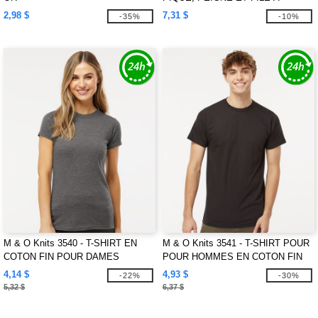
L'ANNEAU
2,98 $
7,31 $
-35%
-10%
M & O Knits 3540 - T-SHIRT EN
M & O Knits 3541 - T-SHIRT POUR
COTON FIN POUR DAMES
POUR HOMMES EN COTON FIN
4,14 $
4,93 $
-22%
-30%
5,32 $
6,37 $