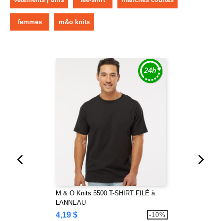
femmes
m&o knits
M & O Knits 5500 T-SHIRT FILÉ à
LANNEAU
4,19 $
-10%