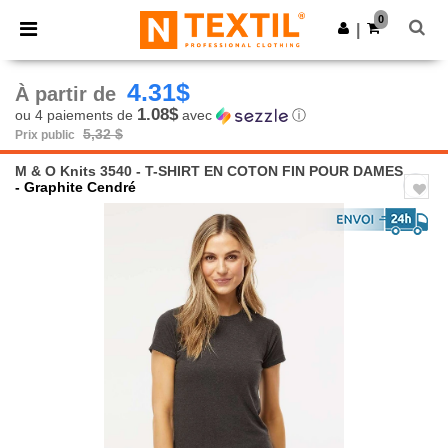
×
Appli Ntextil
0
Obtenir l'appli
|
Meilleurs prix sur l’app !
4.31$
À partir de
1.08$
ou 4 paiements de
avec
ⓘ
5,32 $
Prix public
M & O Knits 3540 - T-SHIRT EN COTON FIN POUR DAMES
- Graphite Cendré
Previous
Next