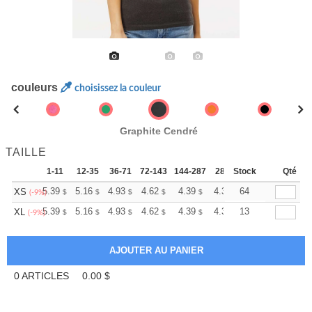
couleurs
choisissez la couleur
Graphite Cendré
TAILLE
1-11
12-35
36-71
72-143
144-287
288 +
Stock
Plus
Qté
+
5.39
5.16
4.93
4.62
4.39
4.31
64
XS
$
$
$
$
$
$
(-9%)
+
5.39
5.16
4.93
4.62
4.39
4.31
13
XL
$
$
$
$
$
$
(-9%)
0
ARTICLES
0.00
$