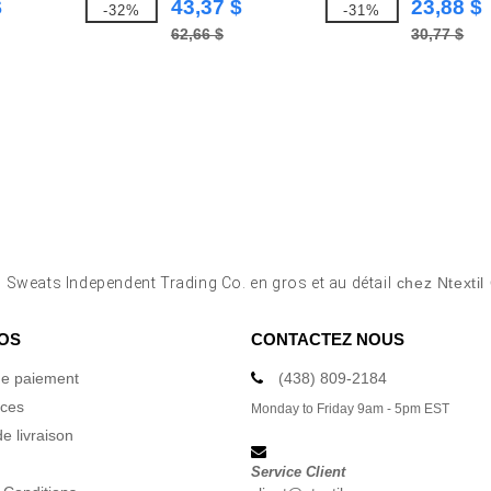
$
43,37 $
23,88 $
-32%
-31%
62,66 $
30,77 $
r
Sweats Independent Trading Co. en gros et au détail
chez Ntextil
OS
CONTACTEZ NOUS
e paiement
(438) 809-2184
ices
Monday to Friday 9am - 5pm EST
e livraison
Service Client