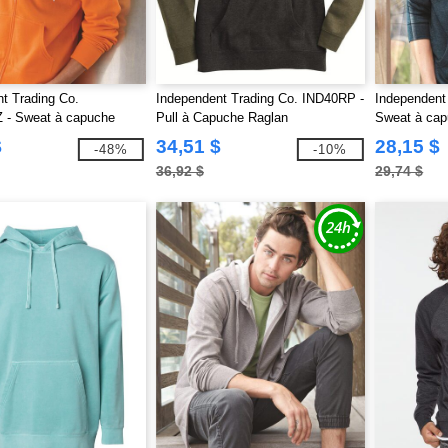
t Trading Co.
Independent Trading Co. IND40RP -
Independent
- Sweat à capuche
Pull à Capuche Raglan
Sweat à cap
ral unisexe
$
34,51 $
28,15 $
-48%
-10%
36,92 $
29,74 $