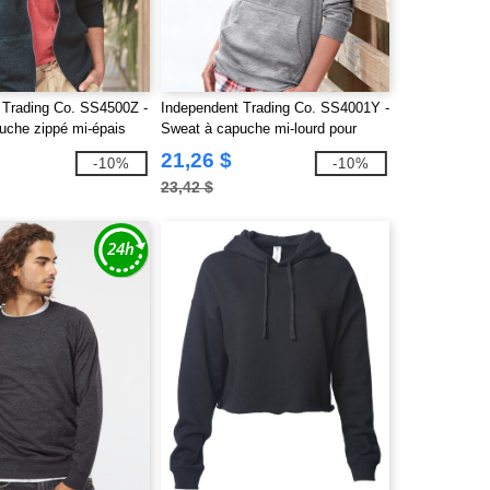
 Trading Co. SS4500Z -
Independent Trading Co. SS4001Y -
uche zippé mi-épais
Sweat à capuche mi-lourd pour
jeunes
21,26 $
-10%
-10%
23,42 $