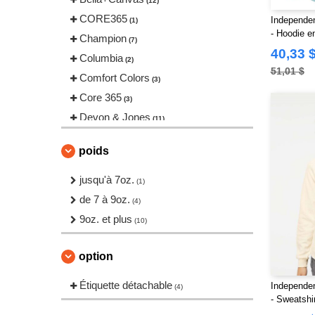
(12)
CORE365
Independe
(1)
- Hoodie en
Champion
(7)
pigment d
40,33 
Columbia
(2)
51,01 $
Comfort Colors
(3)
Core 365
(3)
Devon & Jones
(11)
Gildan
(35)
poids
Harriton
(11)
Independent Trading Co.
jusqu'à 7oz.
(15)
(1)
Jerzees
de 7 à 9oz.
(7)
(4)
M&O
9oz. et plus
(4)
(10)
Marmot
(2)
Next Level
option
(7)
North End
(7)
Étiquette détachable
Independe
(4)
Rabbit Skins
(2)
- Sweatshi
Californi
Team 365