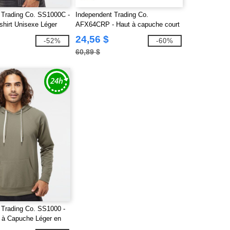
 Trading Co. SS1000C -
Independent Trading Co.
shirt Unisexe Léger
AFX64CRP - Haut à capuche court
rry à Col Rond
et léger pour femmes
24,56 $
-52%
-60%
60,89 $
 Trading Co. SS1000 -
 à Capuche Léger en
le pour Unisexe