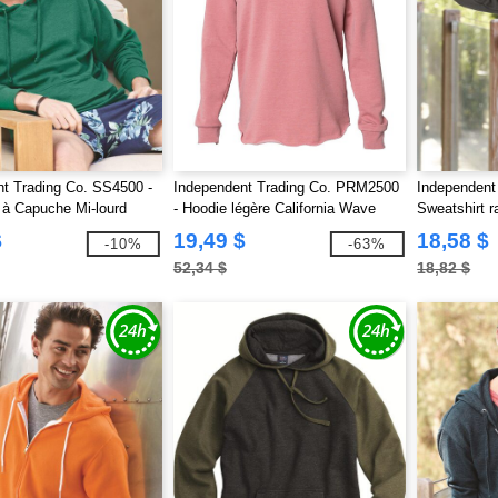
t Trading Co. SS4500 -
Independent Trading Co. PRM2500
Independent
 à Capuche Mi-lourd
- Hoodie légère California Wave
Sweatshirt r
Wash pour femmes
$
19,49 $
18,58 $
-10%
-63%
52,34 $
18,82 $