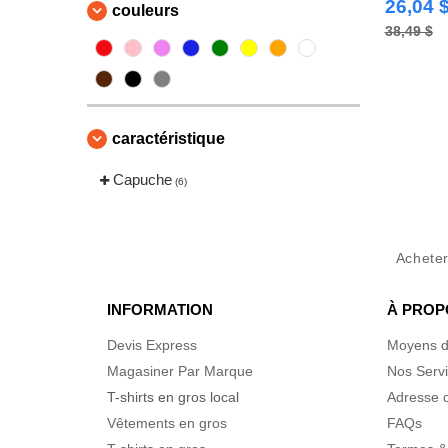
(8)
26,04 
couleurs
38,49 $
caractéristique
Capuche
(6)
Achete
INFORMATION
À PROP
Devis Express
Moyens d
Magasiner Par Marque
Nos Serv
T-shirts en gros local
Adresse d
Vêtements en gros
FAQs