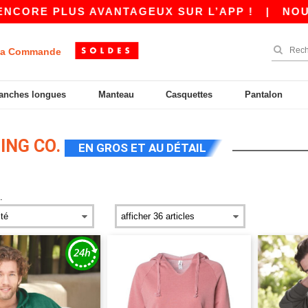
RE PLUS AVANTAGEUX SUR L’APP !
|
NOUVELLE
a Commande
anches longues
Manteau
Casquettes
Pantalon
ING CO.
EN GROS ET AU DÉTAIL
.