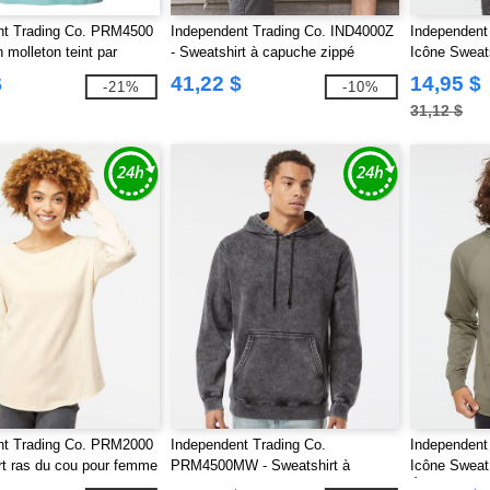
nt Trading Co. PRM4500
Independent Trading Co. IND4000Z
Independent
 molleton teint par
- Sweatshirt à capuche zippé
Icône Sweat
e poids moyen unisexe
intégral
Loopback Te
$
41,22 $
14,95 $
-21%
-10%
31,12 $
nt Trading Co. PRM2000
Independent Trading Co.
Independent
rt ras du cou pour femme
PRM4500MW - Sweatshirt à
Icône Sweat
a Wave Wash
Capuche Midweight Mineral Wash
Éponge Bouc