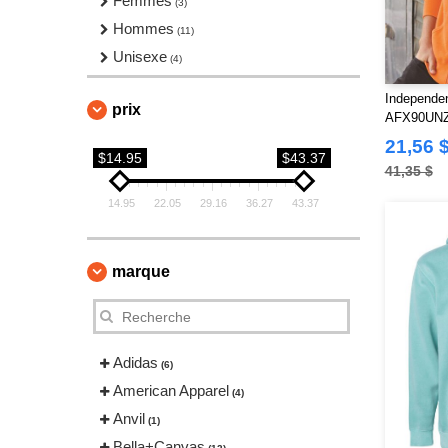
Femmes
(3)
Hommes
(11)
Unisexe
(4)
Independen
prix
AFX90UNZ 
zippé intég
21,56 
$14.95
$43.37
41,35 $
14.95
22.05
29.16
36.27
43.37
marque
Adidas
(6)
American Apparel
(4)
Anvil
(1)
Bella+Canvas