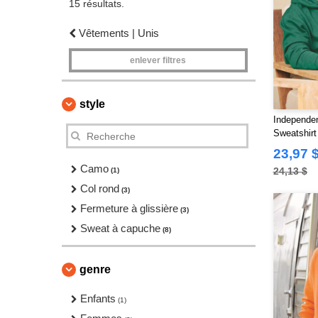
15 résultats.
Vêtements | Unis
enlever filtres
style
Independen
Sweatshirt
23,97 
Camo
24,13 $
(1)
Col rond
(3)
Fermeture à glissière
(3)
Sweat à capuche
(8)
genre
Enfants
(1)