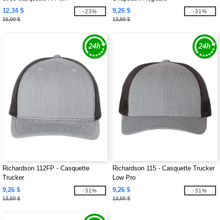
12,34 $
9,26 $
-23%
-31%
16,00 $
13,50 $
Richardson 112FP - Casquette
Richardson 115 - Casquette Trucker
Trucker
Low Pro
9,26 $
9,26 $
-31%
-31%
13,50 $
13,50 $