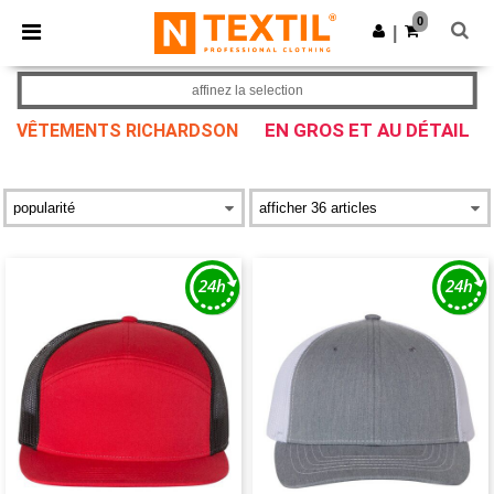
×
Appli Ntextil
0
Obtenir l'appli
|
Meilleurs prix sur l’app !
affinez la selection
EN GROS ET AU DÉTAIL
VÊTEMENTS RICHARDSON