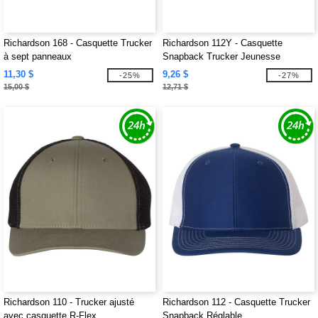
Richardson 168 - Casquette Trucker
Richardson 112Y - Casquette
à sept panneaux
Snapback Trucker Jeunesse
11,30 $
9,26 $
-25%
-27%
15,00 $
12,71 $
Richardson 110 - Trucker ajusté
Richardson 112 - Casquette Trucker
avec casquette R-Flex
Snapback Réglable