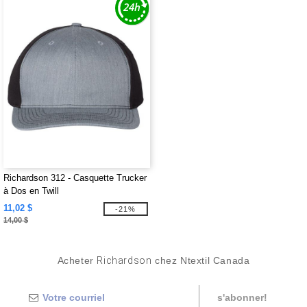
Richardson 312 - Casquette Trucker
à Dos en Twill
11,02 $
-21%
14,00 $
Acheter
Richardson
chez Ntextil Canada
s'abonner!