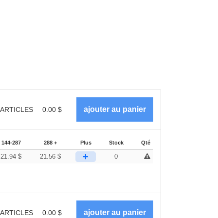
ARTICLES
0.00
$
144-287
288 +
Plus
Stock
Qté
+
21.94
$
21.56
$
0
ARTICLES
0.00
$