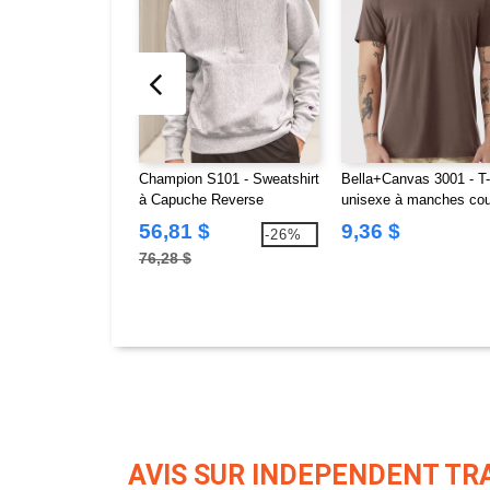
Champion S101 - Sweatshirt
Bella+Canvas 3001 - T-
à Capuche Reverse
unisexe à manches cou
Weave®
en jersey
56,81 $
9,36 $
-26%
76,28 $
AVIS SUR INDEPENDENT TR