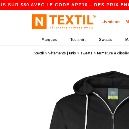
R $80 AVEC LE CODE APP10 – DES PRIX ENCORE
Livraison
M
Marques
Tee-shirt
Sweats
M
>
>
>
ntextil
vêtements | unis
sweats
fermeture à glissiè