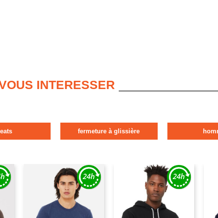
 VOUS INTERESSER
eats
fermeture à glissière
hom