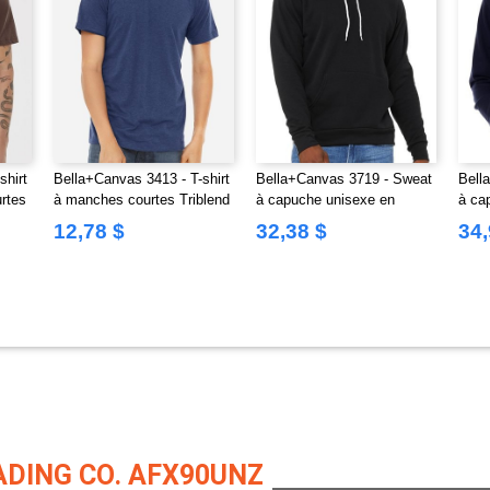
shirt
Bella+Canvas 3413 - T-shirt
Bella+Canvas 3719 - Sweat
Bell
rtes
à manches courtes Triblend
à capuche unisexe en
à ca
unisexe
poly/coton
unis
12,78 $
32,38 $
34,
ADING CO. AFX90UNZ