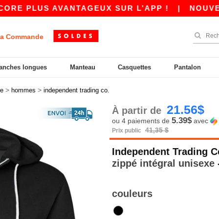
 PLUS AVANTAGEUX SUR L’APP !
|
NOUVELLE A
a Commande
anches longues
Manteau
Casquettes
Pantalon
>
>
re
hommes
independent trading co.
21.56$
À partir de
5.39$
ou 4 paiements de
avec
41,35 $
Prix public
Independent Trading C
zippé intégral unisexe
couleurs