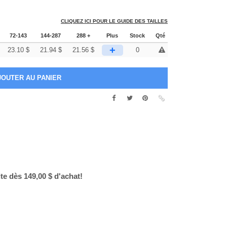
CLIQUEZ ICI POUR LE GUIDE DES TAILLES
72-143
144-287
288 +
Plus
Stock
Qté
+
23.10
$
21.94
$
21.56
$
0
ite dès 149,00 $ d'achat!