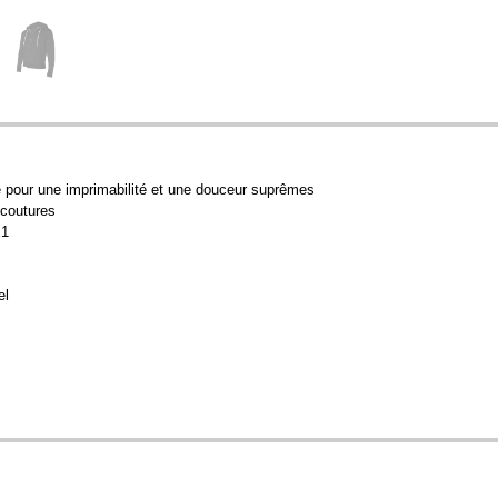
ge pour une imprimabilité et une douceur suprêmes
 coutures
x1
el