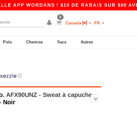
PP WORDANS ! $10 DE RABAIS SUR $80 AVEC L
0
Canada
FR
Polo
Chemise
Sacs
Autres
ⓘ
o.
AFX90UNZ - Sweat à capuche
- Noir