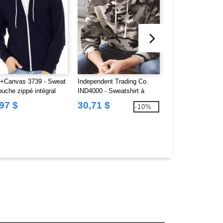
a+Canvas 3739 - Sweat
Independent Trading Co.
Independent Tradi
puche zippé intégral
IND4000 - Sweatshirt à
IND4000Z - Sweats
exe
Capuche
capuche zippé inté
97 $
30,71 $
41,22 $
-10%