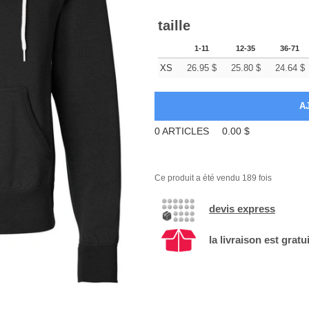
taille
1-11
12-35
36-71
XS
26.95
$
25.80
$
24.64
$
0
ARTICLES
0.00
$
Ce produit a été vendu 189 fois
devis express
la livraison est gratu