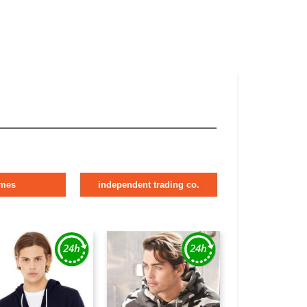
mes
independent trading co.