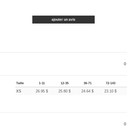
ajouter un avis
0
Taille
1-11
12-35
36-71
72-143
XS
26.95
$
25.80
$
24.64
$
23.10
$
0