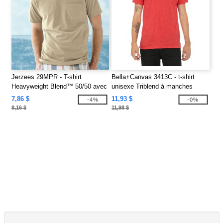
Jerzees 29MPR - T-shirt
Bella+Canvas 3413C - t-shirt
Heavyweight Blend™ 50/50 avec
unisexe Triblend à manches
une poche
courtes
7,86 $
11,93 $
-4%
-0%
8,16 $
11,98 $