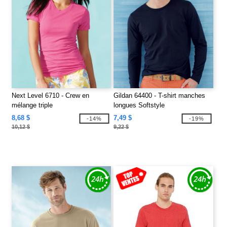
Next Level 6710 - Crew en
Gildan 64400 - T-shirt manches
mélange triple
longues Softstyle
8,68 $
7,49 $
-14%
-19%
10,12 $
9,22 $