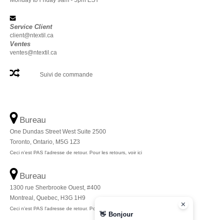
Monday to Friday 9am - 5pm EST
Service Client
client@ntextil.ca
Ventes
ventes@ntextil.ca
Suivi de commande
Bureau
One Dundas Street West Suite 2500
Toronto, Ontario, M5G 1Z3
Ceci n'est PAS l'adresse de retour. Pour les retours, voir ici
Bureau
1300 rue Sherbrooke Ouest, #400
Montreal, Quebec, H3G 1H9
Ceci n'est PAS l'adresse de retour. Pour les retours, voir ici
👋
Bonjour