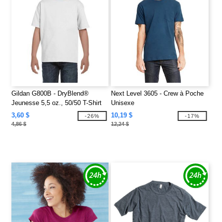
Gildan G800B - DryBlend®
Next Level 3605 - Crew à Poche
Jeunesse 5,5 oz., 50/50 T-Shirt
Unisexe
3,60 $
10,19 $
-26%
-17%
4,86 $
12,24 $