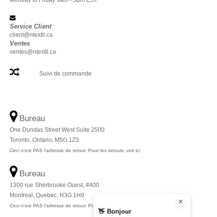
Monday to Friday 9am - 5pm EST
Service Client
client@ntextil.ca
Ventes
ventes@ntextil.ca
Suivi de commande
Bureau
One Dundas Street West Suite 2500
Toronto, Ontario, M5G 1Z3
Ceci n'est PAS l'adresse de retour. Pour les retours, voir ici
Bureau
1300 rue Sherbrooke Ouest, #400
Montreal, Quebec, H3G 1H9
Ceci n'est PAS l'adresse de retour. Pour les retours, voir ici
👋
Bonjour