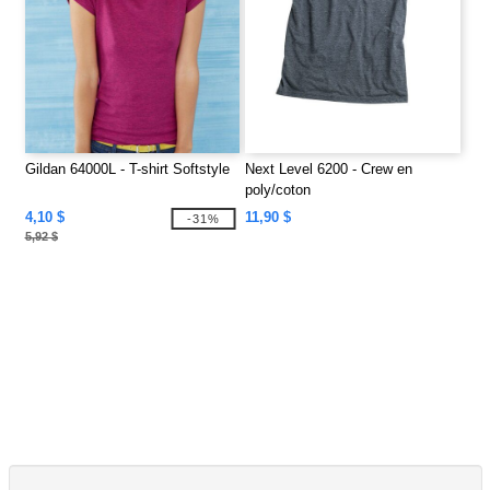
Gildan 64000L - T-shirt Softstyle
Next Level 6200 - Crew en
poly/coton
4,10 $
11,90 $
-31%
5,92 $