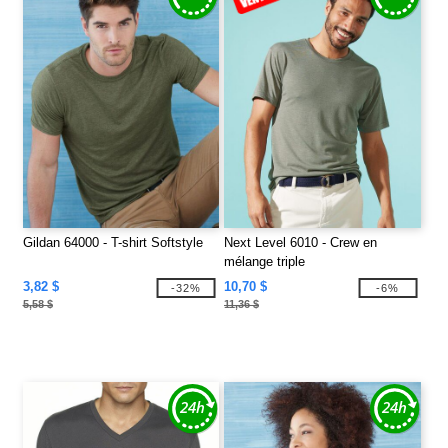
Gildan 64000 - T-shirt Softstyle
Next Level 6010 - Crew en
mélange triple
3,82 $
10,70 $
-32%
-6%
5,58 $
11,36 $