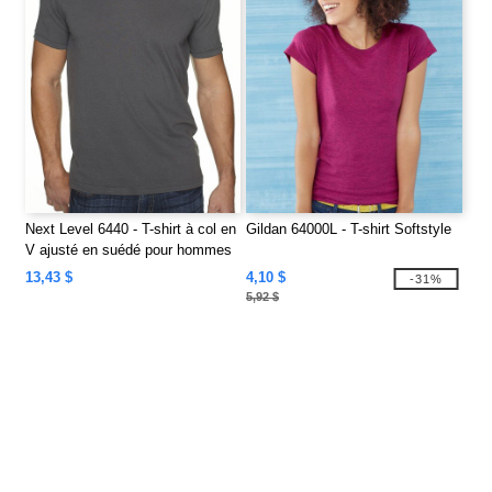
Next Level 6440 - T-shirt à col en
Gildan 64000L - T-shirt Softstyle
V ajusté en suédé pour hommes
Premium
13,43 $
4,10 $
-31%
5,92 $