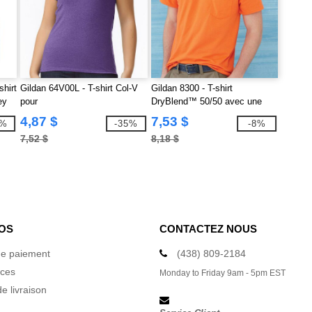
shirt
Gildan 64V00L - T-shirt Col-V
Gildan 8300 - T-shirt
ey
pour
DryBlend™ 50/50 avec une
poche
4,87 $
7,53 $
8%
-35%
-8%
7,52 $
8,18 $
OS
CONTACTEZ NOUS
e paiement
(438) 809-2184
ices
Monday to Friday 9am - 5pm EST
e livraison