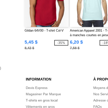
Gildan 64V00 - T-shirt Col-V
American Apparel 2001 - T-
à manches courtes en jers
fin
5,45 $
6,20 $
-35%
-1
8,42 $
7,58 $
}
INFORMATION
À PROP
Devis Express
Moyens d
Magasiner Par Marque
Nos Serv
T-shirts en gros local
Adresse d
Vêtements en gros
FAQs