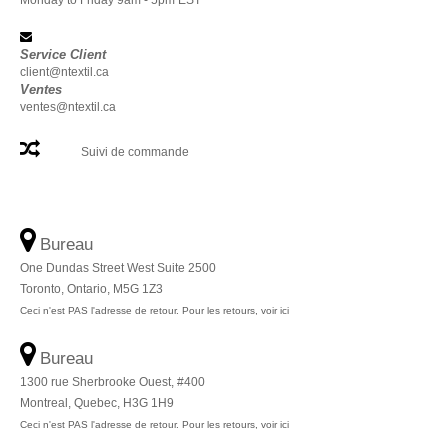
Monday to Friday 9am - 5pm EST
Service Client
client@ntextil.ca
Ventes
ventes@ntextil.ca
Suivi de commande
Bureau
One Dundas Street West Suite 2500
Toronto, Ontario, M5G 1Z3
Ceci n'est PAS l'adresse de retour. Pour les retours, voir ici
Bureau
1300 rue Sherbrooke Ouest, #400
Montreal, Quebec, H3G 1H9
Ceci n'est PAS l'adresse de retour. Pour les retours, voir ici