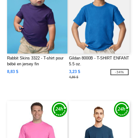
Rabbit Skins 3322 - T-shirt pour
Gildan 8000B - T-SHIRT ENFANT
bébé en jersey fin
5.5 oz.
8,83 $
3,23 $
-34%
4,86 $