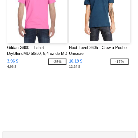
Gildan G800 - T-shirt
Next Level 3605 - Crew à Poche
DryBlendMD 50/50, 9,4 oz de MD
Unisexe
(8000)
3,96 $
10,19 $
-25%
-17%
4,96 $
12,24 $