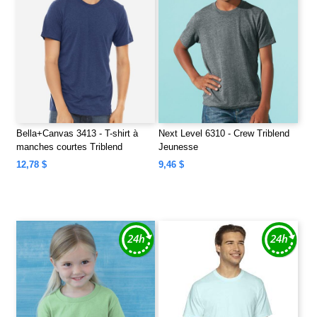
Bella+Canvas 3413 - T-shirt à
Next Level 6310 - Crew Triblend
manches courtes Triblend
Jeunesse
unisexe
12,78 $
9,46 $