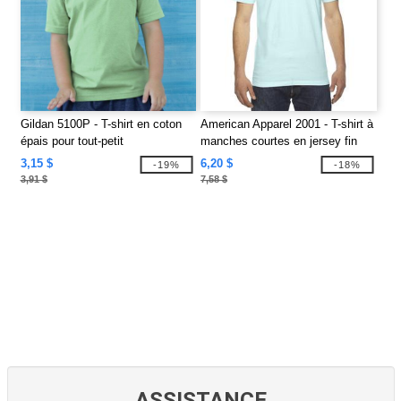
Gildan 5100P - T-shirt en coton
American Apparel 2001 - T-shirt à
épais pour tout-petit
manches courtes en jersey fin
3,15 $
6,20 $
-19%
-18%
3,91 $
7,58 $
ASSISTANCE