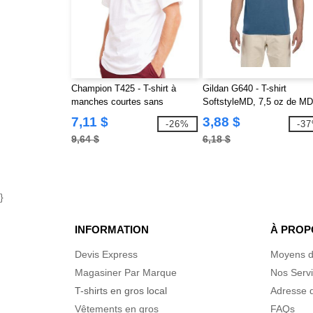
Champion T425 - T-shirt à
Gildan G640 - T-shirt
manches courtes sans
SoftstyleMD, 7,5 oz de MD
étiquette
7,11 $
3,88 $
-26%
-3
9,64 $
6,18 $
}
INFORMATION
À PROP
Devis Express
Moyens d
Magasiner Par Marque
Nos Serv
T-shirts en gros local
Adresse d
Vêtements en gros
FAQs