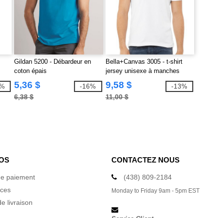
Gildan 5200 - Débardeur en
Bella+Canvas 3005 - t-shirt
coton épais
jersey unisexe à manches
courtes et encolure en V
5,36 $
9,58 $
7%
-16%
-13%
6,38 $
11,00 $
OS
CONTACTEZ NOUS
e paiement
(438) 809-2184
ices
Monday to Friday 9am - 5pm EST
e livraison