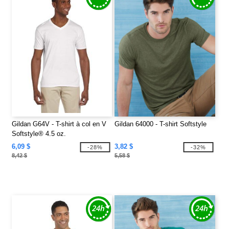
Gildan G64V - T-shirt à col en V
Gildan 64000 - T-shirt Softstyle
Softstyle® 4.5 oz.
6,09 $
3,82 $
-28%
-32%
8,42 $
5,58 $