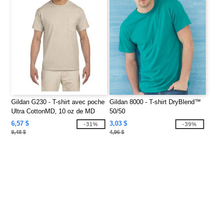
Gildan G230 - T-shirt avec poche
Gildan 8000 - T-shirt DryBlend™
Ultra CottonMD, 10 oz de MD
50/50
(2300)
6,57 $
3,03 $
-31%
-39%
9,48 $
4,96 $