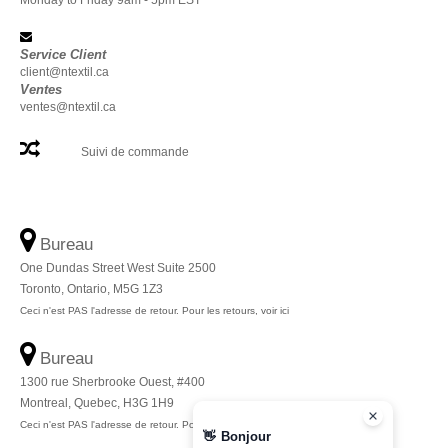
Monday to Friday 9am - 5pm EST
Service Client
client@ntextil.ca
Ventes
ventes@ntextil.ca
Suivi de commande
Bureau
One Dundas Street West Suite 2500
Toronto, Ontario, M5G 1Z3
Ceci n'est PAS l'adresse de retour. Pour les retours, voir ici
Bureau
1300 rue Sherbrooke Ouest, #400
Montreal, Quebec, H3G 1H9
Ceci n'est PAS l'adresse de retour. Pour les retours, voir ici
👋
Bonjour