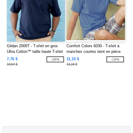
Gildan 2000T - T-shirt en gros
Comfort Colors 6030 - T-shirt à
Ultra Cotton™ taille haute T-shirt
manches courtes teint en pièce
avec une poche
7,76 $
11,10 $
-26%
-16%
10,54 $
13,16 $