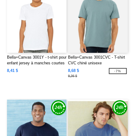
Bella+Canvas 3001Y - t-shirt pour
Bella+Canvas 3001CVC - T-shirt
enfant jersey à manches courtes
CVC chiné unisexe
8,41 $
8,68 $
-7%
9,36 $