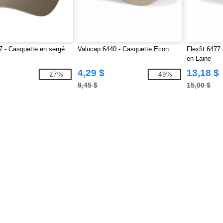
77 - Casquette en sergé
Valucap 6440 - Casquette Econ
Flexfit 6477
en Laine
4,29 $
13,18 $
-27%
-49%
8,45 $
15,00 $