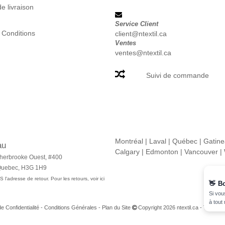
e livraison
Service Client
 Conditions
client@ntextil.ca
Ventes
ventes@ntextil.ca
Suivi de commande
Montréal
|
Laval
|
Québec
|
Gatin
au
Calgary
|
Edmonton
|
Vancouver
|
herbrooke Ouest, #400
 Quebec, H3G 1H9
 l'adresse de retour. Pour les retours, voir ici
👋
B
Si vou
à tout
de Confidentialité
-
Conditions Générales
-
Plan du Site
Copyright 2026 ntextil.ca - Tous dro