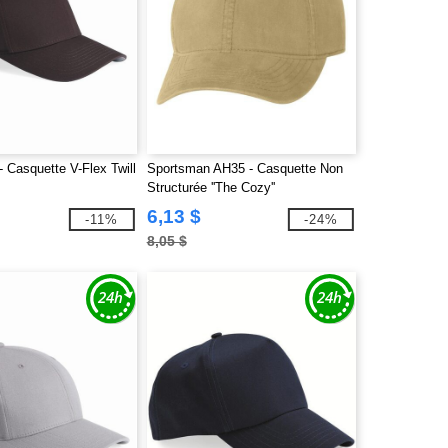
 - Casquette V-Flex Twill
Sportsman AH35 - Casquette Non
Structurée ''The Cozy''
6,13 $
-11%
-24%
8,05 $