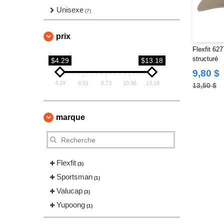
Unisexe
(7)
prix
Flexfit 62
structuré
$4.29
$13.18
9,80 $
4.29
6.51
8.73
10.96
13.18
13,50 $
marque
Flexfit
(3)
Sportsman
(1)
Valucap
(3)
Yupoong
(1)