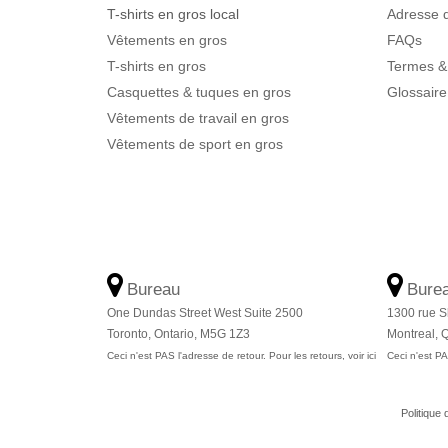
T-shirts en gros local
Adresse d
Vêtements en gros
FAQs
T-shirts en gros
Termes &
Casquettes & tuques en gros
Glossaire
Vêtements de travail en gros
Vêtements de sport en gros
Bureau
Bure
One Dundas Street West Suite 2500
1300 rue S
Toronto, Ontario, M5G 1Z3
Montreal,
Ceci n'est PAS l'adresse de retour. Pour les retours, voir ici
Ceci n'est PAS
Politique 