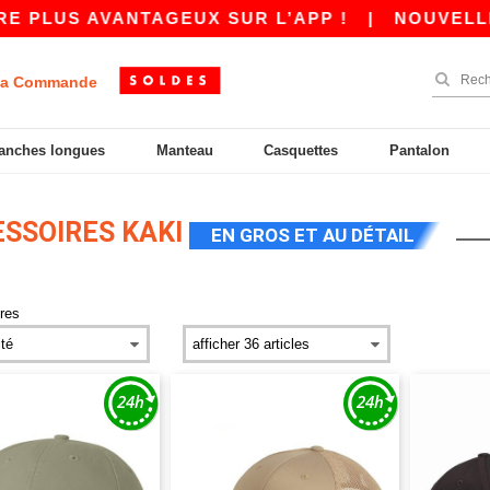
 PLUS AVANTAGEUX SUR L’APP !
|
NOUVELLE A
a Commande
anches longues
Manteau
Casquettes
Pantalon
SSOIRES KAKI
EN GROS ET AU DÉTAIL
res