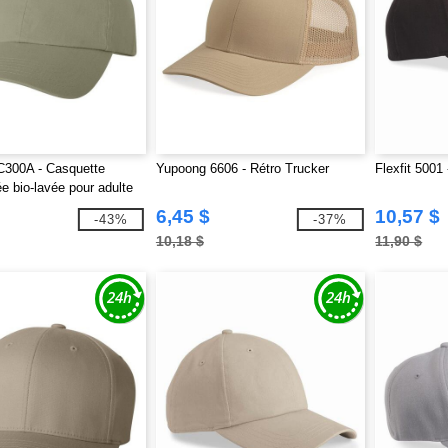
C300A - Casquette
Yupoong 6606 - Rétro Trucker
Flexfit 5001
e bio-lavée pour adulte
6,45 $
10,57 $
-43%
-37%
10,18 $
11,90 $