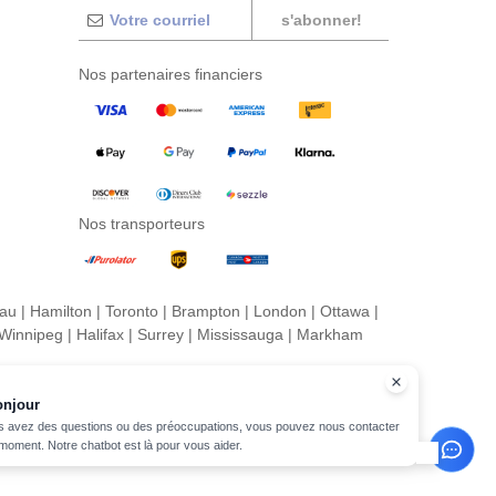
s'abonner!
Nos partenaires financiers
Nos transporteurs
eau
|
Hamilton
|
Toronto
|
Brampton
|
London
|
Ottawa
|
Winnipeg
|
Halifax
|
Surrey
|
Mississauga
|
Markham
onjour
s avez des questions ou des préoccupations, vous pouvez nous contacter
 moment. Notre chatbot est là pour vous aider.
its réservés