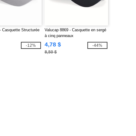
 - Casquette Structurée
Valucap 8869 - Casquette en sergé
à cinq panneaux
4,78 $
-12%
-44%
8,50 $