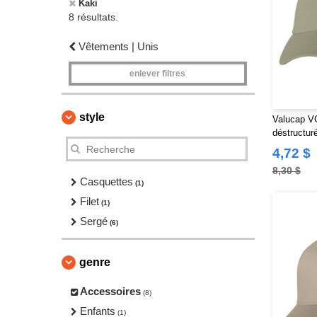
Kaki
8 résultats.
Vêtements | Unis
enlever filtres
style
Valucap V
déstructuré
4,72 $
8,30 $
Casquettes
(1)
Filet
(1)
Sergé
(6)
genre
Accessoires
(8)
Enfants
(1)