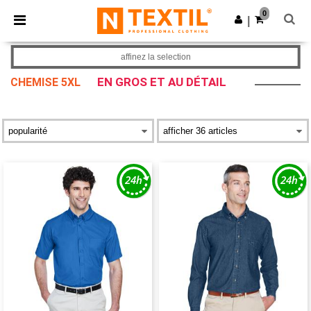
×
Appli Ntextil
0
Obtenir l'appli
|
Meilleurs prix sur l’app !
affinez la selection
EN GROS ET AU DÉTAIL
CHEMISE 5XL