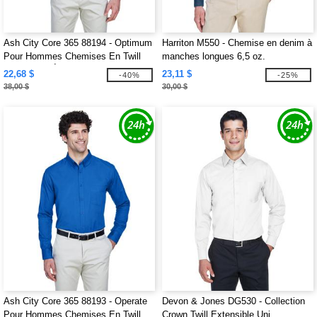
Ash City Core 365 88194 - Optimum
Harriton M550 - Chemise en denim à
Pour Hommes Chemises En Twill
manches longues 6,5 oz.
Core 365™ À Manches Courtes
22,68 $
23,11 $
-40%
-25%
38,00 $
30,00 $
Ash City Core 365 88193 - Operate
Devon & Jones DG530 - Collection
Pour Hommes Chemises En Twill
Crown Twill Extensible Uni