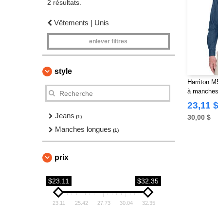
2 résultats.
Vêtements | Unis
enlever filtres
style
Harriton M
à manches 
23,11 
Jeans
30,00 $
(1)
Manches longues
(1)
prix
$23.11
$32.35
23.11
25.42
27.73
30.04
32.35