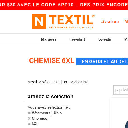
80 AVEC LE CODE APP10 – DES PRIX ENCORE PL
Livraison
M
Marques
Tee-shirt
Sweats
M
CHEMISE 6XL
EN GROS ET AU DÉT
>
>
ntextil
vêtements | unis
chemise
affinez la selection
Vous avez sélectionné :
Vêtements | Unis
Chemise
6XL