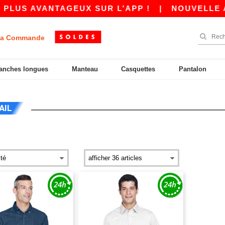
US AVANTAGEUX SUR L’APP !
|
NOUVELLE APP 
a Commande
anches longues
Manteau
Casquettes
Pantalon
AIL