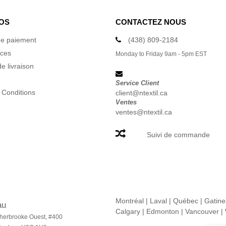
OS
CONTACTEZ NOUS
e paiement
(438) 809-2184
ices
Monday to Friday 9am - 5pm EST
e livraison
Service Client
 Conditions
client@ntextil.ca
Ventes
ventes@ntextil.ca
Suivi de commande
Montréal
|
Laval
|
Québec
|
Gatin
au
Calgary
|
Edmonton
|
Vancouver
|
herbrooke Ouest, #400