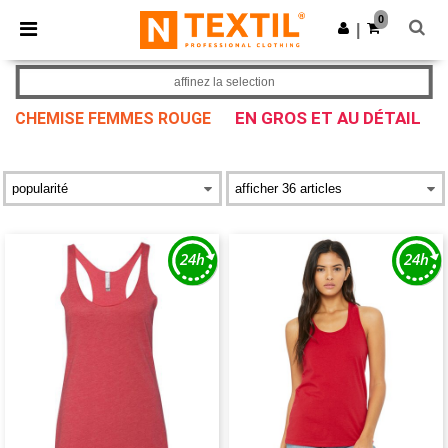
×
Appli Ntextil
0
Obtenir l'appli
|
Meilleurs prix sur l’app !
affinez la selection
EN GROS ET AU DÉTAIL
CHEMISE FEMMES ROUGE