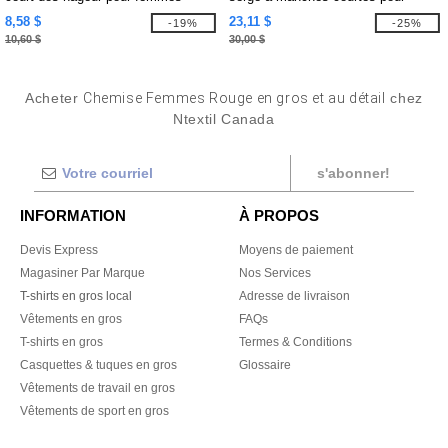
dames Easy Blend avec traitement
8,58 $
23,11 $
-19%
-25%
anti-taches
10,60 $
30,00 $
Acheter
Chemise Femmes Rouge en gros et au détail
chez
Ntextil Canada
s'abonner!
INFORMATION
À PROPOS
Devis Express
Moyens de paiement
Magasiner Par Marque
Nos Services
T-shirts en gros local
Adresse de livraison
Vêtements en gros
FAQs
T-shirts en gros
Termes & Conditions
Casquettes & tuques en gros
Glossaire
Vêtements de travail en gros
Vêtements de sport en gros