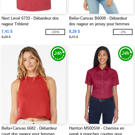
Next Level 6733 - Débardeur dos
Bella+Canvas B6008 - Débardeur
nageur Triblend
dos nageur en jersey pour femmes
7,41 $
8,28 $
-20%
-2%
9,28 $
8,44 $
Bella+Canvas 6682 - Débardeur
Harriton M500SW - Chemise en
court dos nageur pour femmes
sergé à manches courtes pour