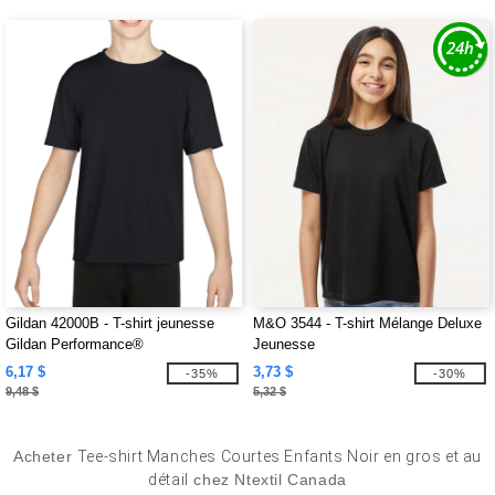
Gildan 42000B - T-shirt jeunesse
M&O 3544 - T-shirt Mélange Deluxe
Gildan Performance®
Jeunesse
6,17 $
3,73 $
-35%
-30%
9,48 $
5,32 $
Acheter
Tee-shirt Manches Courtes Enfants Noir en gros et au
détail
chez Ntextil Canada