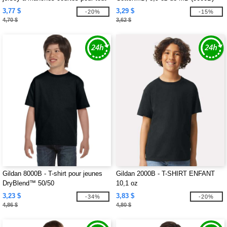
petit, 5,5 oz
3,77 $
3,29 $
-20%
-15%
4,70 $
3,62 $
Gildan 8000B - T-shirt pour jeunes
Gildan 2000B - T-SHIRT ENFANT
DryBlend™ 50/50
10,1 oz
3,23 $
3,83 $
-34%
-20%
4,86 $
4,80 $