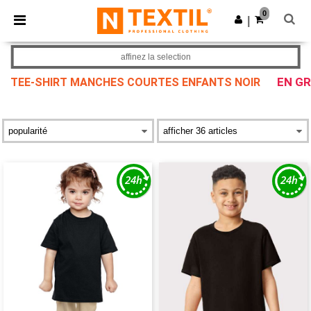
×
Appli Ntextil
0
Obtenir l'appli
|
Meilleurs prix sur l’app !
affinez la selection
EN GR
TEE-SHIRT MANCHES COURTES ENFANTS NOIR