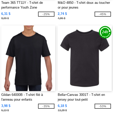
Team 365 TT11Y - T-shirt de
M&O 4850 - T-shirt doux au toucher
performance Youth Zone
or pour jeunes
6,31 $
2,74 $
-25%
-45%
8,00 $
4,96 $
Gildan 64000B - T-shirt filé à
Bella+Canvas 3001T - T-shirt en
l'anneau pour enfants
jersey pour tout-petit
3,98 $
6,18 $
-35%
-53%
6,13 $
13,28 $