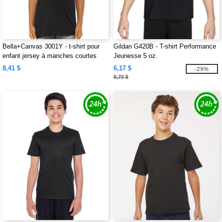
Bella+Canvas 3001Y - t-shirt pour
Gildan G420B - T-shirt Performance
enfant jersey à manches courtes
Jeunesse 5 oz.
8,41 $
6,17 $
-29%
8,70 $