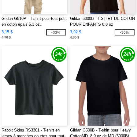
Gildan G510P - T-shirt pour tout-petit
Gildan 5000B - T-SHIRT DE COTON
en coton épais 5,3 oz.
POUR ENFANTS 8.8 oz
3,15 $
3,02 $
-33%
-30%
4,70 $
4,30 $
Rabbit Skins RS3301 - T-shirt en
Gildan G500B - T-shirt pour Heavy
jersey à manches courtes pour tout-
CottonMD, 8,9 oz de MD (5000B)