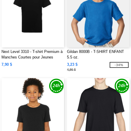
Next Level 3310 - T-shirt Premium à
Gildan 8000B - T-SHIRT ENFANT
Manches Courtes pour Jeunes
5.5 oz.
7,90 $
3,23 $
-34%
4,86 $