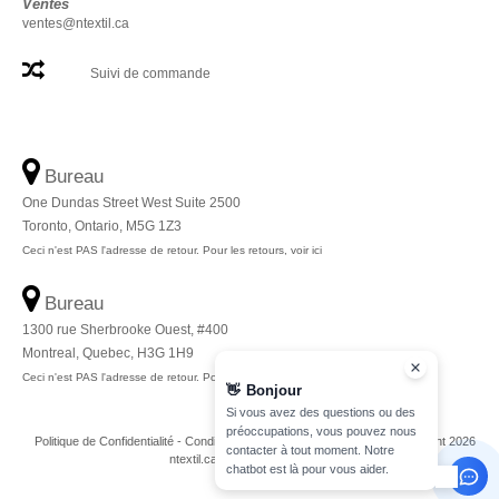
Ventes
ventes@ntextil.ca
Suivi de commande
Bureau
One Dundas Street West Suite 2500
Toronto, Ontario, M5G 1Z3
Ceci n'est PAS l'adresse de retour. Pour les retours, voir ici
Bureau
1300 rue Sherbrooke Ouest, #400
Montreal, Quebec, H3G 1H9
Ceci n'est PAS l'adresse de retour. Pour les retours, voir ici
👋
Bonjour
Si vous avez des questions ou des
préoccupations, vous pouvez nous
Politique de Confidentialité
-
Conditions Générales
-
Plan du Site
Copyright 2026
contacter à tout moment. Notre
ntextil.ca - Tous droits réservés
chatbot est là pour vous aider.