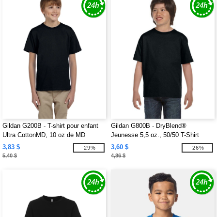
Gildan G200B - T-shirt pour enfant
Gildan G800B - DryBlend®
Ultra CottonMD, 10 oz de MD
Jeunesse 5,5 oz., 50/50 T-Shirt
(2000B)
3,83 $
3,60 $
-29%
-26%
5,40 $
4,86 $