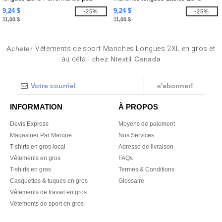
hommes
Performance
9,24 $
9,24 $
-25%
-25%
11,00 $
11,00 $
Acheter
Vêtements de sport Manches Longues 2XL en gros et
au détail
chez Ntextil Canada
s'abonner!
INFORMATION
À PROPOS
Devis Express
Moyens de paiement
Magasiner Par Marque
Nos Services
T-shirts en gros local
Adresse de livraison
Vêtements en gros
FAQs
T-shirts en gros
Termes & Conditions
Casquettes & tuques en gros
Glossaire
Vêtements de travail en gros
Vêtements de sport en gros