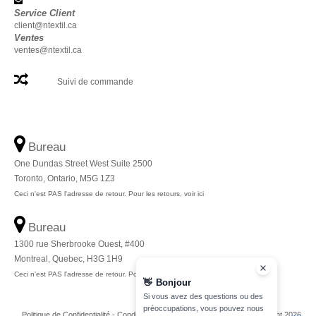
Service Client
client@ntextil.ca
Ventes
ventes@ntextil.ca
Suivi de commande
Bureau
One Dundas Street West Suite 2500
Toronto, Ontario, M5G 1Z3
Ceci n'est PAS l'adresse de retour. Pour les retours, voir ici
Bureau
1300 rue Sherbrooke Ouest, #400
Montreal, Quebec, H3G 1H9
Ceci n'est PAS l'adresse de retour. Pour les retours, voir ici
👋
Bonjour
Si vous avez des questions ou des
préoccupations, vous pouvez nous
Politique de Confidentialité
-
Conditions Générales
-
Plan du Site
Copyright 2026