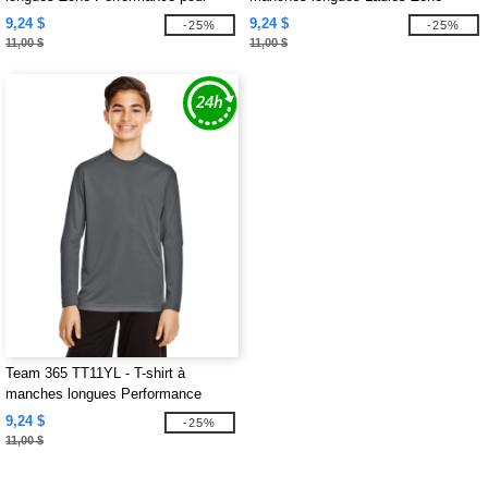
hommes
Performance
9,24 $
9,24 $
-25%
-25%
11,00 $
11,00 $
Team 365 TT11YL - T-shirt à
manches longues Performance
Youth Zone
9,24 $
-25%
11,00 $