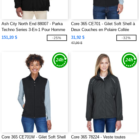
Ash City North End 88007 - Parka
Core 365 CE701 - Gilet Soft Shell à
Techno Series 3-En-1 Pour Homme
Deux Couches en Polaire Collée
Avec Garniture Armurée
pour Hommes
151,20 $
31,92 $
-25%
-32%
47,00 $
Core 365 CE701W - Gilet Soft Shell
Core 365 78224 - Veste toutes