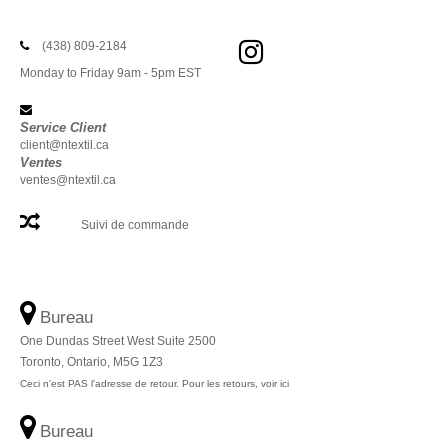
(438) 809-2184
Monday to Friday 9am - 5pm EST
Service Client
client@ntextil.ca
Ventes
ventes@ntextil.ca
Suivi de commande
Bureau
One Dundas Street West Suite 2500
Toronto, Ontario, M5G 1Z3
Ceci n'est PAS l'adresse de retour. Pour les retours, voir ici
Bureau