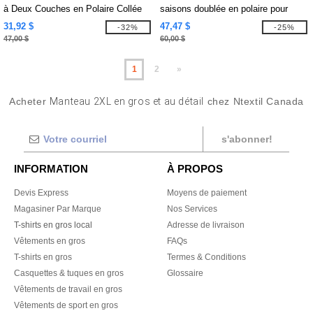
à Deux Couches en Polaire Collée
saisons doublée en polaire pour
pour Femmes
femmes Profile
31,92 $
47,47 $
-32%
-25%
47,00 $
60,00 $
1
2
»
Acheter
Manteau 2XL en gros et au détail
chez Ntextil Canada
s'abonner!
INFORMATION
À PROPOS
Devis Express
Moyens de paiement
Magasiner Par Marque
Nos Services
T-shirts en gros local
Adresse de livraison
Vêtements en gros
FAQs
T-shirts en gros
Termes & Conditions
Casquettes & tuques en gros
Glossaire
Vêtements de travail en gros
Vêtements de sport en gros