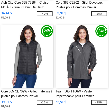
Ash City Core 365 78184 - Cruise
Core 365 CE702 - Gilet Duveteux
Mc À Extérieur Doux De Deux
Pliable pour Hommes Prevail
Épaisseurs
34,44 $
39,91 $
-42%
-25%
59,00 $
51,00 $
Core 365 CE702W - Gilet matelassé
Team 365 TT86W - Veste
pliable pour dames Prevail
Imperméable pour Femmes
Dominator
39,91 $
52,51 $
-25%
-25%
51,00 $