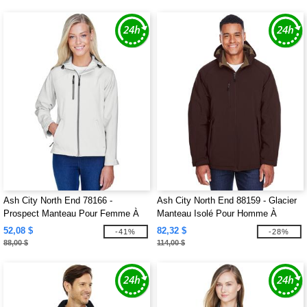
Ash City North End 78166 -
Ash City North End 88159 - Glacier
Prospect Manteau Pour Femme À
Manteau Isolé Pour Homme À
Extérieur Doux Avec Capuchon
Extérieur Doux Avec Capuchon
52,08 $
82,32 $
-41%
-28%
Amovible
88,00 $
114,00 $