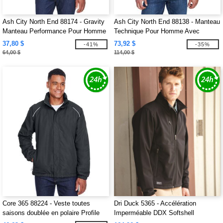
Ash City North End 88174 - Gravity
Ash City North End 88138 - Manteau
Manteau Performance Pour Homme
Technique Pour Homme Avec
En Molleton
Extérieur Doux
37,80 $
73,92 $
-41%
-35%
64,00 $
114,00 $
Core 365 88224 - Veste toutes
Dri Duck 5365 - Accélération
saisons doublée en polaire Profile
Imperméable DDX Softshell