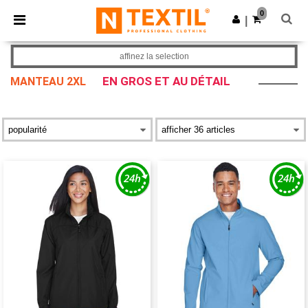
×
Appli Ntextil
0
Obtenir l'appli
|
Meilleurs prix sur l’app !
affinez la selection
EN GROS ET AU DÉTAIL
MANTEAU 2XL