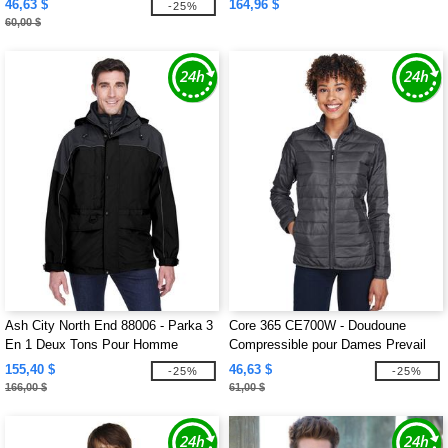
46,63 $
164,96 $
-25%
60,00 $
Ash City North End 88006 - Parka 3
Core 365 CE700W - Doudoune
En 1 Deux Tons Pour Homme
Compressible pour Dames Prevail
155,40 $
46,63 $
-25%
-25%
166,00 $
61,00 $