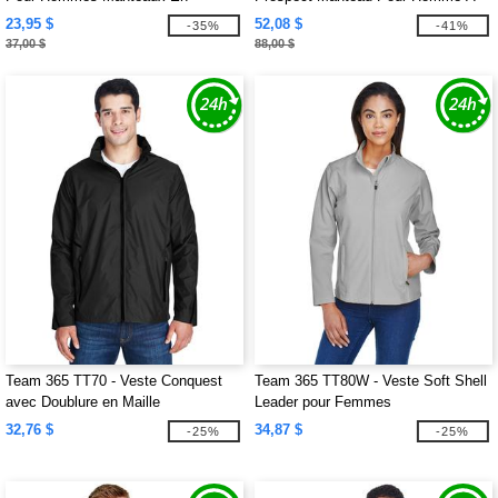
Molleton Core 365™
Extérieur Doux Avec Capuchon
23,95 $
52,08 $
-35%
-41%
37,00 $
88,00 $
Team 365 TT70 - Veste Conquest
Team 365 TT80W - Veste Soft Shell
avec Doublure en Maille
Leader pour Femmes
32,76 $
34,87 $
-25%
-25%