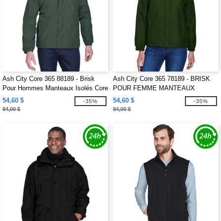
Ash City Core 365 88189 - Brisk
Ash City Core 365 78189 - BRISK
Pour Hommes Manteaux Isolés Core
POUR FEMME MANTEAUX
365™
ISOLES CORE 365MC
54,60 $
54,60 $
-35%
-35%
84,00 $
84,00 $