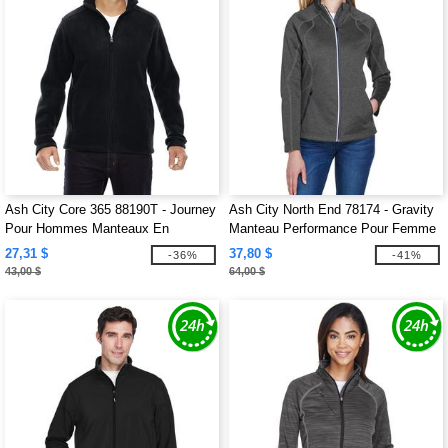
Ash City Core 365 88190T - Journey
Ash City North End 78174 - Gravity
Pour Hommes Manteaux En
Manteau Performance Pour Femme
Molleton Core 365™
En Molleton
27,31 $
37,80 $
-36%
-41%
43,00 $
64,00 $