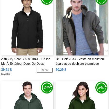
Ash City Core 365 88184T - Cruise
Dri Duck 7033 - Veste en molleton
Mc À Extérieur Doux De Deux
épais avec doublure thermique
Épaisseurs
39,91 $
90,29 $
-39%
65,00 $