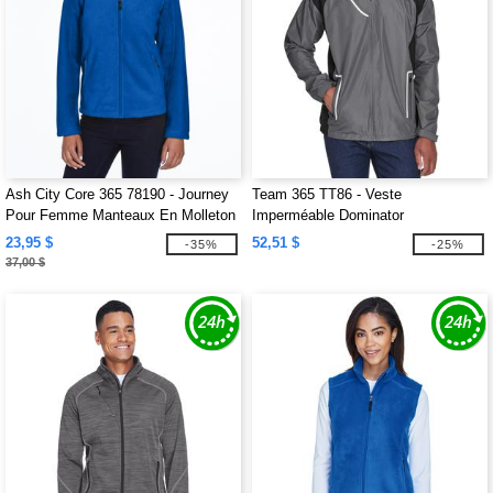
Ash City Core 365 78190 - Journey
Team 365 TT86 - Veste
Pour Femme Manteaux En Molleton
Imperméable Dominator
Core 365MC
23,95 $
52,51 $
-35%
-25%
37,00 $