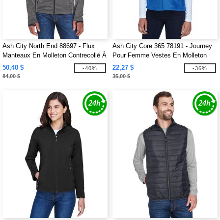
Ash City North End 88697 - Flux
Ash City Core 365 78191 - Journey
Manteaux En Molleton Contrecollé À
Pour Femme Vestes En Molleton
Motif Mélangé Pour Homme
MC
50,40 $
22,27 $
-40%
-36%
84,00 $
35,00 $