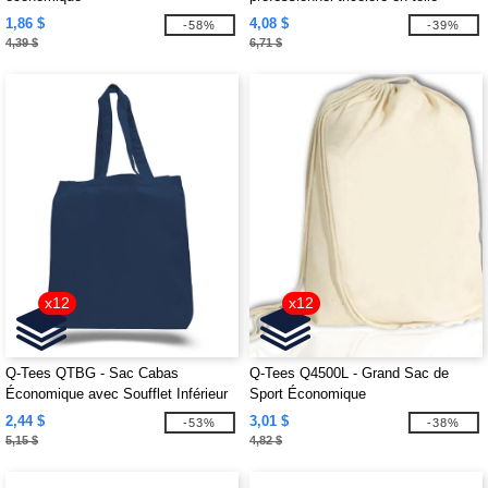
1,86 $
4,08 $
-58%
-39%
4,39 $
6,71 $
x12
x12
Q-Tees QTBG - Sac Cabas
Q-Tees Q4500L - Grand Sac de
Économique avec Soufflet Inférieur
Sport Économique
2,44 $
3,01 $
-53%
-38%
5,15 $
4,82 $