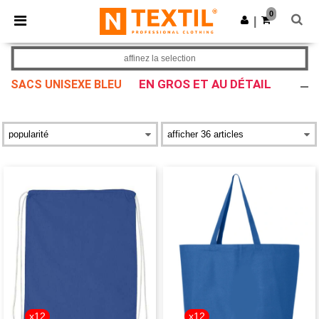
×
Appli Ntextil
0
Obtenir l'appli
|
Meilleurs prix sur l’app !
affinez la selection
EN GROS ET AU DÉTAIL
SACS UNISEXE BLEU
x12
x12