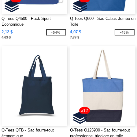
Q-Tees Q4500 - Pack Sport
Q-Tees Q600 - Sac Cabas Jumbo en
Économique
Toile
2,12 $
4,07 $
-54%
-48%
4,63 $
7,77 $
x12
Q-Tees QTB - Sac fourre-tout
Q-Tees Q125900 - Sac fourre-tout
économique
professionnel tricolore en toile