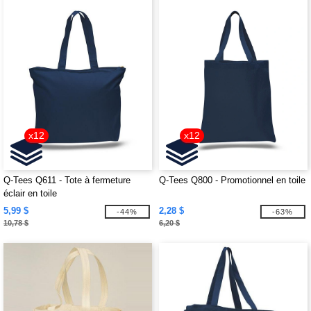
x12
x12
Q-Tees Q611 - Tote à fermeture
Q-Tees Q800 - Promotionnel en toile
éclair en toile
5,99 $
2,28 $
-44%
-63%
10,78 $
6,20 $