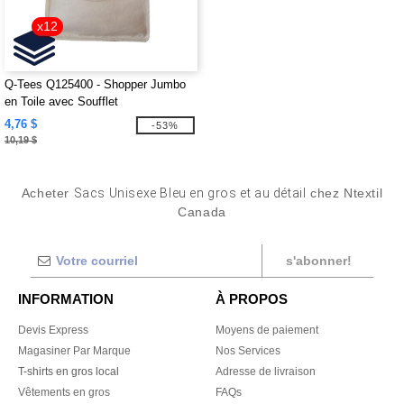
x12
Q-Tees Q125400 - Shopper Jumbo
en Toile avec Soufflet
4,76 $
-53%
10,19 $
Acheter
Sacs Unisexe Bleu en gros et au détail
chez Ntextil
Canada
s'abonner!
INFORMATION
À PROPOS
Devis Express
Moyens de paiement
Magasiner Par Marque
Nos Services
T-shirts en gros local
Adresse de livraison
Vêtements en gros
FAQs