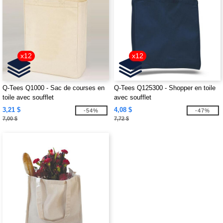
x12
x12
Q-Tees Q1000 - Sac de courses en
Q-Tees Q125300 - Shopper en toile
toile avec soufflet
avec soufflet
3,21 $
4,08 $
-54%
-47%
7,00 $
7,72 $