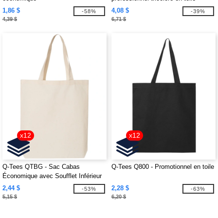
1,86 $
4,08 $
-58%
-39%
4,39 $
6,71 $
x12
x12
Q-Tees QTBG - Sac Cabas
Q-Tees Q800 - Promotionnel en toile
Économique avec Soufflet Inférieur
2,44 $
2,28 $
-53%
-63%
5,15 $
6,20 $