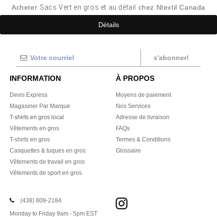
Acheter
Sacs Vert en gros et au détail
chez Ntextil Canada
Détails
s'abonner!
INFORMATION
À PROPOS
Devis Express
Moyens de paiement
Magasiner Par Marque
Nos Services
T-shirts en gros local
Adresse de livraison
Vêtements en gros
FAQs
T-shirts en gros
Termes & Conditions
Casquettes & tuques en gros
Glossaire
Vêtements de travail en gros
Vêtements de sport en gros
(438) 809-2184
Monday to Friday 9am - 5pm EST