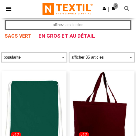
×
Appli Ntextil
0
Obtenir l'appli
|
Meilleurs prix sur l’app !
affinez la selection
EN GROS ET AU DÉTAIL
SACS VERT
x12
x12