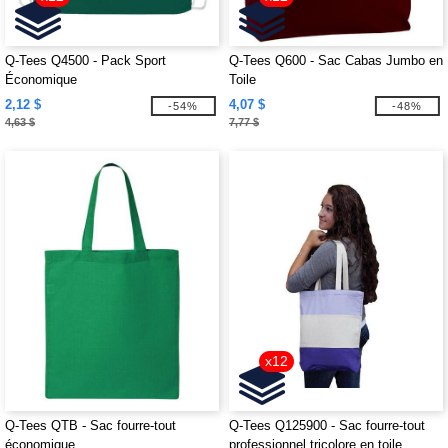
Q-Tees Q4500 - Pack Sport
Q-Tees Q600 - Sac Cabas Jumbo en
Économique
Toile
2,12 $
4,07 $
-54%
-48%
4,63 $
7,77 $
x12
Q-Tees QTB - Sac fourre-tout
Q-Tees Q125900 - Sac fourre-tout
économique
professionnel tricolore en toile