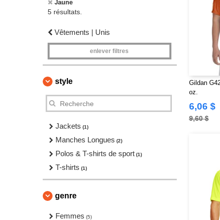
Jaune
5 résultats.
Vêtements | Unis
enlever filtres
style
Gildan G42
oz.
6,06 $
9,60 $
Jackets
(1)
Manches Longues
(2)
Polos & T-shirts de sport
(1)
T-shirts
(1)
genre
Femmes
(5)