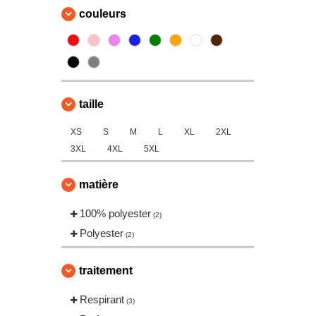
couleurs
taille
XS
S
M
L
XL
2XL
3XL
4XL
5XL
matière
100% polyester
(2)
Polyester
(2)
traitement
Respirant
(3)