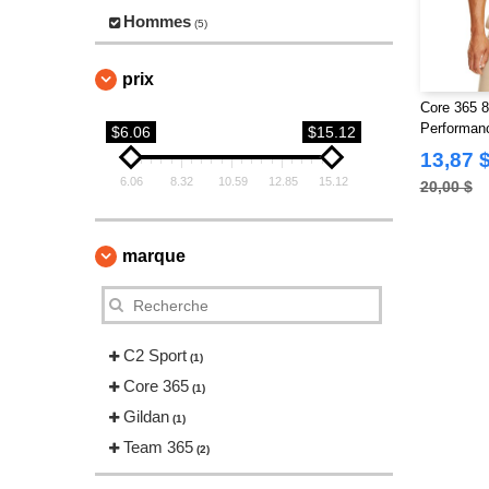
Hommes
(5)
prix
Core 365 8
Performan
$6.06
$15.12
avec Passe
13,87 
6.06
8.32
10.59
12.85
15.12
20,00 $
marque
C2 Sport
(1)
Core 365
(1)
Gildan
(1)
Team 365
(2)