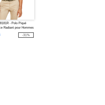
8181R - Polo Piqué
ce Radiant pour Hommes
poil Réfléchissant
$
-31%