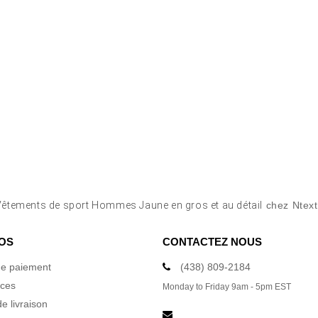
Vêtements de sport Hommes Jaune en gros et au détail
chez Ntext
OS
CONTACTEZ NOUS
e paiement
(438) 809-2184
ices
Monday to Friday 9am - 5pm EST
e livraison