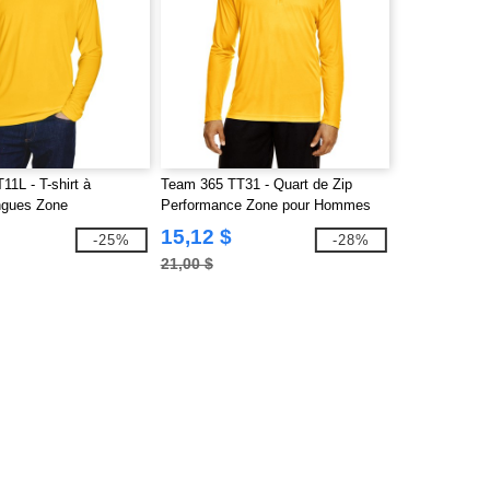
1L - T-shirt à
Team 365 TT31 - Quart de Zip
ngues Zone
Performance Zone pour Hommes
e pour hommes
15,12 $
-25%
-28%
21,00 $