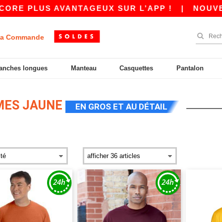
RE PLUS AVANTAGEUX SUR L’APP !
|
NOUVELLE
a Commande
anches longues
Manteau
Casquettes
Pantalon
MES JAUNE
EN GROS ET AU DÉTAIL