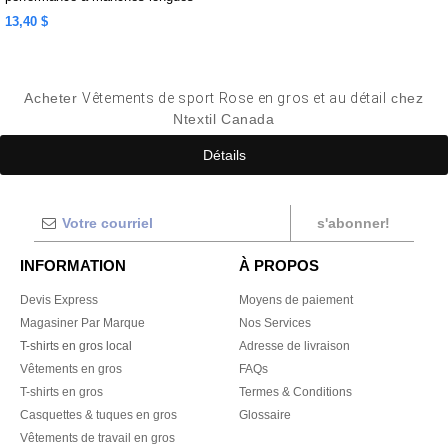
13,40 $
Acheter
Vêtements de sport Rose en gros et au détail
chez
Ntextil Canada
Détails
s'abonner!
INFORMATION
À PROPOS
Devis Express
Moyens de paiement
Magasiner Par Marque
Nos Services
T-shirts en gros local
Adresse de livraison
Vêtements en gros
FAQs
T-shirts en gros
Termes & Conditions
Casquettes & tuques en gros
Glossaire
Vêtements de travail en gros