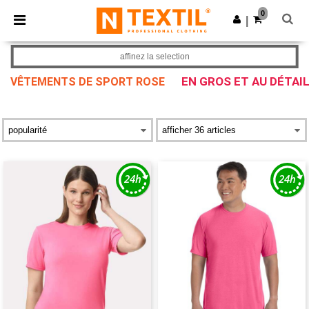
×
Appli Ntextil
0
Obtenir l'appli
|
Meilleurs prix sur l’app !
affinez la selection
EN GROS ET AU DÉTAI
VÊTEMENTS DE SPORT ROSE