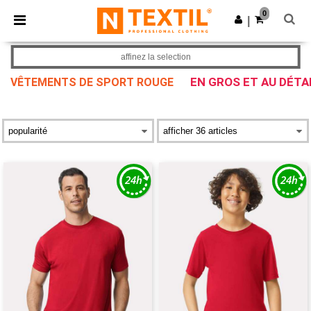
×
Appli Ntextil
0
Obtenir l'appli
|
Meilleurs prix sur l’app !
affinez la selection
EN GROS ET AU DÉTA
VÊTEMENTS DE SPORT ROUGE