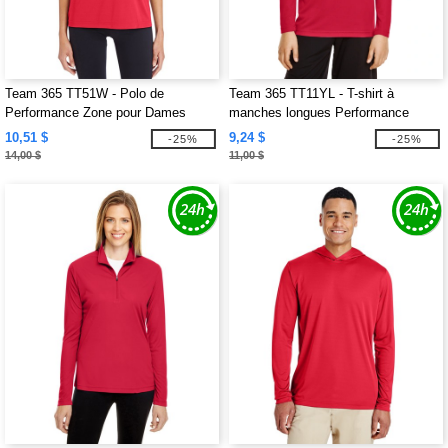
Team 365 TT51W - Polo de
Team 365 TT11YL - T-shirt à
Performance Zone pour Dames
manches longues Performance
Youth Zone
10,51 $
9,24 $
-25%
-25%
14,00 $
11,00 $