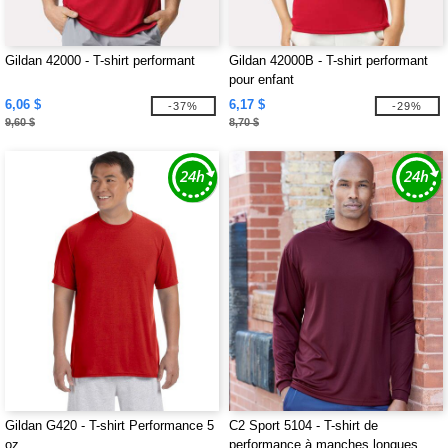
Gildan 42000 - T-shirt performant
Gildan 42000B - T-shirt performant
pour enfant
6,06 $
6,17 $
-37%
-29%
9,60 $
8,70 $
Gildan G420 - T-shirt Performance 5
C2 Sport 5104 - T-shirt de
oz.
performance à manches longues