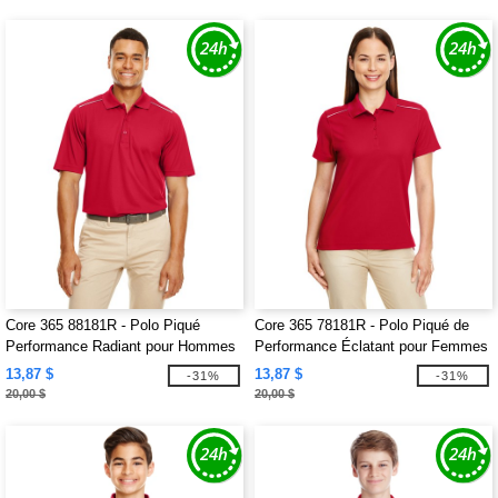
Core 365 88181R - Polo Piqué
Core 365 78181R - Polo Piqué de
Performance Radiant pour Hommes
Performance Éclatant pour Femmes
avec Passepoil Réfléchissant
avec Passepoil Réfléchissant
13,87 $
13,87 $
-31%
-31%
20,00 $
20,00 $