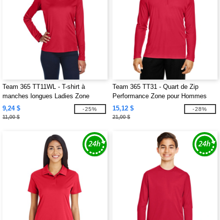
Team 365 TT11WL - T-shirt à
Team 365 TT31 - Quart de Zip
manches longues Ladies Zone
Performance Zone pour Hommes
Performance
9,24 $
15,12 $
-25%
-28%
11,00 $
21,00 $