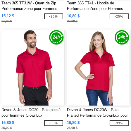
Team 365 TT31W - Quart de Zip
Team 365 TT41 - Hoodie de
Performance Zone pour Femmes
Performance Zone pour Hommes
15,12 $
16,80 $
-28%
-25%
21,00 $
20,00 $
Devon & Jones DG20 - Polo plissé
Devon & Jones DG20W - Polo
pour hommes CrownLux
Plaited Performance CrownLux pour
Performance
femmes
16,80 $
16,80 $
-33%
-33%
25,00 $
25,00 $