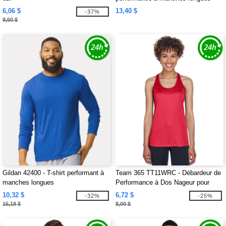
6,06 $
13,40 $
-37%
9,60 $
Gildan 42400 - T-shirt performant à
Team 365 TT11WRC - Débardeur de
manches longues
Performance à Dos Nageur pour
Femmes
10,32 $
6,72 $
-32%
-25%
15,18 $
8,00 $