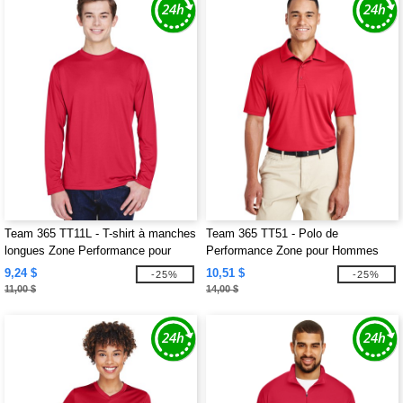
Team 365 TT11L - T-shirt à manches
Team 365 TT51 - Polo de
longues Zone Performance pour
Performance Zone pour Hommes
hommes
9,24 $
10,51 $
-25%
-25%
11,00 $
14,00 $