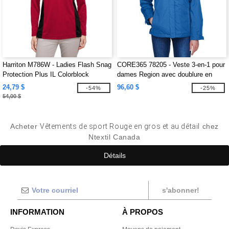
Harriton M786W - Ladies Flash Snag
CORE365 78205 - Veste 3-en-1 pour
Protection Plus IL Colorblock
dames Region avec doublure en
Quarter-Zip
polaire
24,79 $
96,60 $
-54%
-25%
54,00 $
Acheter
Vêtements de sport Rouge en gros et au détail
chez
Ntextil Canada
Détails
s'abonner!
INFORMATION
À PROPOS