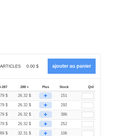
ARTICLES
0.00
$
4-287
288 +
Plus
Stock
Qté
+
.79
$
26.32
$
151
+
.79
$
26.32
$
292
+
.79
$
26.32
$
386
+
.79
$
26.32
$
252
+
.89
$
32.31
$
106