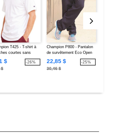
pion T425 - T-shirt à
Champion P800 - Pantalon
Bella+Canvas 371
hes courtes sans
de survêtement Eco Open
à capuche unisex
ette
Bottom avec poches
poly/coton
1 $
22,85 $
32,38 $
-26%
-25%
 $
30,46 $