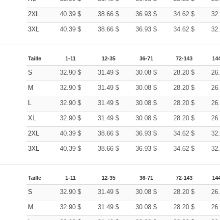
2XL
40.39
$
38.66
$
36.93
$
34.62
$
32
3XL
40.39
$
38.66
$
36.93
$
34.62
$
32
Taille
1-11
12-35
36-71
72-143
14
S
32.90
$
31.49
$
30.08
$
28.20
$
26
M
32.90
$
31.49
$
30.08
$
28.20
$
26
L
32.90
$
31.49
$
30.08
$
28.20
$
26
XL
32.90
$
31.49
$
30.08
$
28.20
$
26
2XL
40.39
$
38.66
$
36.93
$
34.62
$
32
3XL
40.39
$
38.66
$
36.93
$
34.62
$
32
Taille
1-11
12-35
36-71
72-143
14
S
32.90
$
31.49
$
30.08
$
28.20
$
26
M
32.90
$
31.49
$
30.08
$
28.20
$
26