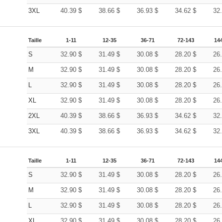
3XL
40.39
$
38.66
$
36.93
$
34.62
$
32
Taille
1-11
12-35
36-71
72-143
14
S
32.90
$
31.49
$
30.08
$
28.20
$
26
M
32.90
$
31.49
$
30.08
$
28.20
$
26
L
32.90
$
31.49
$
30.08
$
28.20
$
26
XL
32.90
$
31.49
$
30.08
$
28.20
$
26
2XL
40.39
$
38.66
$
36.93
$
34.62
$
32
3XL
40.39
$
38.66
$
36.93
$
34.62
$
32
Taille
1-11
12-35
36-71
72-143
14
S
32.90
$
31.49
$
30.08
$
28.20
$
26
M
32.90
$
31.49
$
30.08
$
28.20
$
26
L
32.90
$
31.49
$
30.08
$
28.20
$
26
XL
32.90
$
31.49
$
30.08
$
28.20
$
26