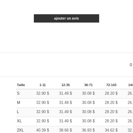
ajouter un avis
0
Taille
1-11
12-35
36-71
72-143
14
S
32.90
$
31.49
$
30.08
$
28.20
$
26
M
32.90
$
31.49
$
30.08
$
28.20
$
26
L
32.90
$
31.49
$
30.08
$
28.20
$
26
XL
32.90
$
31.49
$
30.08
$
28.20
$
26
2XL
40.39
$
38.66
$
36.93
$
34.62
$
32