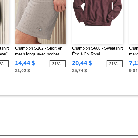
shirt
Champion S162 - Short en
Champion S600 - Sweatshirt
Cham
eave®
mesh longs avec poches
Éco à Col Rond
manc
étiqu
14,44 $
20,44 $
7,1
0%
-31%
-21%
21,02 $
25,74 $
9,64