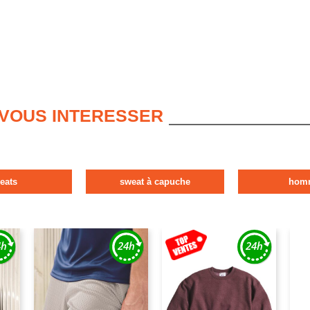
 VOUS INTERESSER
eats
sweat à capuche
hom