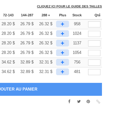
CLIQUEZ ICI POUR LE GUIDE DES TAILLES
72-143
144-287
288 +
Plus
Stock
Qté
+
28.20
$
26.79
$
26.32
$
958
+
28.20
$
26.79
$
26.32
$
1024
+
28.20
$
26.79
$
26.32
$
1137
+
28.20
$
26.79
$
26.32
$
1054
+
34.62
$
32.89
$
32.31
$
756
+
34.62
$
32.89
$
32.31
$
481