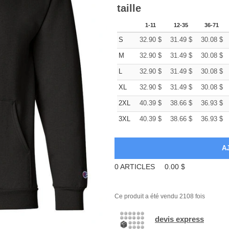
taille
1-11
12-35
36-71
S
32.90
$
31.49
$
30.08
$
M
32.90
$
31.49
$
30.08
$
L
32.90
$
31.49
$
30.08
$
XL
32.90
$
31.49
$
30.08
$
2XL
40.39
$
38.66
$
36.93
$
3XL
40.39
$
38.66
$
36.93
$
0
ARTICLES
0.00
$
Ce produit a été vendu 2108 fois
devis express