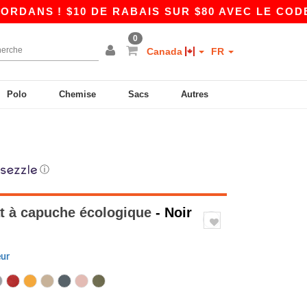
 $10 DE RABAIS SUR $80 AVEC LE CODE APP10
0
Canada
FR
Polo
Chemise
Sacs
Autres
ⓘ
t à capuche écologique
- Noir
eur