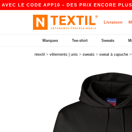
E CODE APP10 – DES PRIX ENCORE PLUS AVANTA
Livraison
M
Marques
Tee-shirt
Sweats
M
>
>
>
ntextil
vêtements | unis
sweats
sweat à capuche