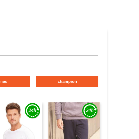
mes
champion