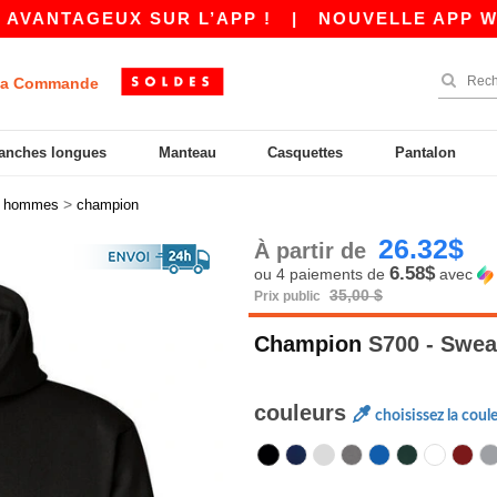
GEUX SUR L’APP !
|
NOUVELLE APP WORDANS !
a Commande
anches longues
Manteau
Casquettes
Pantalon
>
>
hommes
champion
26.32$
À partir de
6.58$
ou 4 paiements de
avec
35,00 $
Prix public
Champion
S700 - Swea
couleurs
choisissez la coul