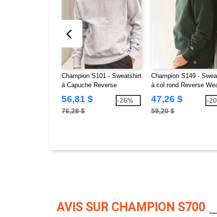
Champion S101 - Sweatshirt
Champion S149 - Sweat
à Capuche Reverse
à col rond Reverse W
Weave®
56,81 $
47,26 $
-26%
-2
76,28 $
59,20 $
AVIS SUR CHAMPION S700