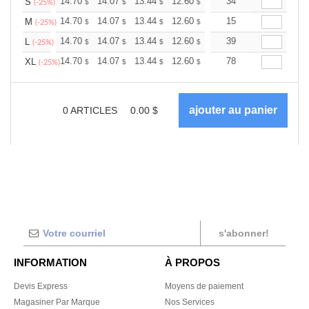
+
14.70
14.07
13.44
12.60
11.97
34
11.76
S
$
$
$
$
$
$
(-25%)
+
14.70
14.07
13.44
12.60
11.97
15
11.76
M
$
$
$
$
$
$
(-25%)
+
14.70
14.07
13.44
12.60
11.97
39
11.76
L
$
$
$
$
$
$
(-25%)
+
14.70
14.07
13.44
12.60
11.97
78
11.76
XL
$
$
$
$
$
$
(-25%)
0
ARTICLES
0.00
$
s'abonner!
INFORMATION
À PROPOS
Devis Express
Moyens de paiement
Magasiner Par Marque
Nos Services