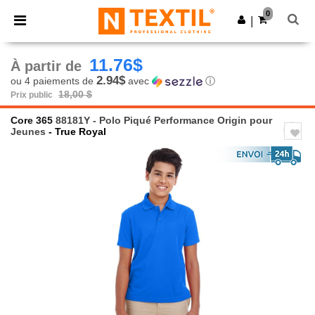
×
Appli Ntextil
0
Obtenir l'appli
|
Meilleurs prix sur l’app !
11.76$
À partir de
2.94$
ou 4 paiements de
avec
ⓘ
18,00 $
Prix public
Core 365
88181Y - Polo Piqué Performance Origin pour
Jeunes
- True Royal
Previous
Next