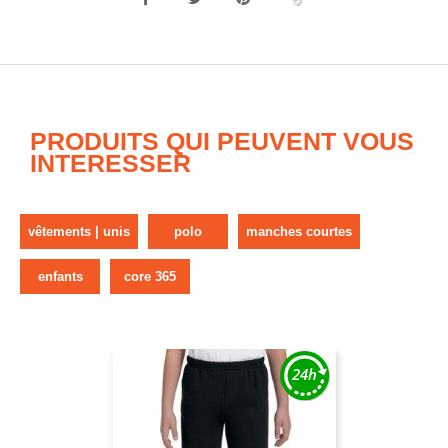
PRODUITS QUI PEUVENT VOUS
INTERESSER
vêtements | unis
polo
manches courtes
enfants
core 365