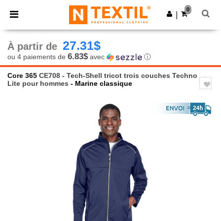
×
Appli Ntextil
0
Obtenir l'appli
|
Meilleurs prix sur l’app !
27.31$
À partir de
6.83$
ou 4 paiements de
avec
ⓘ
Core 365
CE708 - Tech-Shell tricot trois couches Techno
Lite pour hommes
- Marine classique
Previous
Next