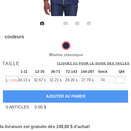
couleurs
Marine classique
TAILLE
CLIQUEZ ICI POUR LE GUIDE DES TAILLES
1-11
12-35
36-71
72-143
144-287
Stock
288 +
Plus
Qté
+
34.13
32.67
31.21
29.26
27.79
27.31
74
L
$
$
$
$
$
$
(-25%)
0
ARTICLES
0.00
$
la livraison est gratuite dès 149,00 $ d'achat!