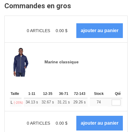
Commandes en gros
0
ARTICLES
0.00
$
Marine classique
Taille
1-11
12-35
36-71
72-143
144-287
Stock
288 +
Qté
Plus
+
34.13
32.67
31.21
29.26
27.79
74
27.31
L
$
$
$
$
$
$
(-25%)
0
ARTICLES
0.00
$