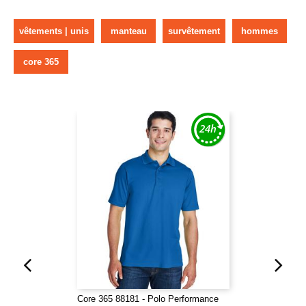
vêtements | unis
manteau
survêtement
hommes
core 365
Core 365 88181 - Polo Performance