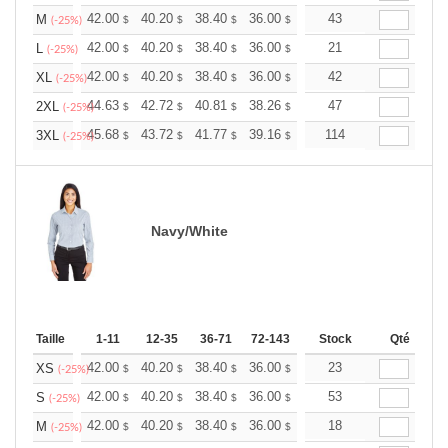
+
42.00
40.20
38.40
36.00
34.20
43
33.60
M
$
$
$
$
$
$
(-25%)
+
42.00
40.20
38.40
36.00
34.20
21
33.60
L
$
$
$
$
$
$
(-25%)
+
42.00
40.20
38.40
36.00
34.20
42
33.60
XL
$
$
$
$
$
$
(-25%)
+
44.63
42.72
40.81
38.26
36.34
47
35.71
2XL
$
$
$
$
$
$
(-25%)
+
45.68
43.72
41.77
39.16
37.20
114
36.55
3XL
$
$
$
$
$
$
(-25%)
Navy/White
Taille
1-11
12-35
36-71
72-143
144-287
Stock
288 +
Qté
Plus
+
42.00
40.20
38.40
36.00
34.20
23
33.60
XS
$
$
$
$
$
$
(-25%)
+
42.00
40.20
38.40
36.00
34.20
53
33.60
S
$
$
$
$
$
$
(-25%)
+
42.00
40.20
38.40
36.00
34.20
18
33.60
M
$
$
$
$
$
$
(-25%)