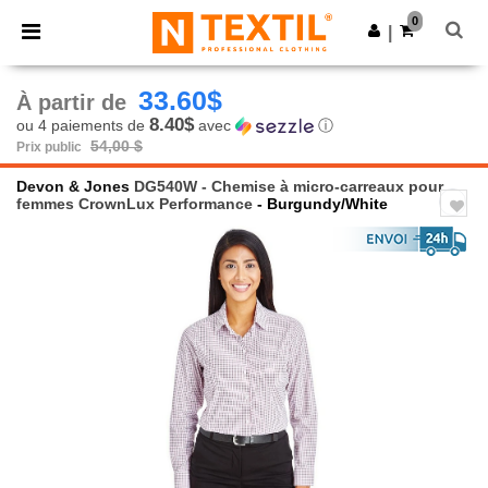
×
Appli Ntextil
0
Obtenir l'appli
|
Meilleurs prix sur l’app !
33.60$
À partir de
8.40$
ou 4 paiements de
avec
ⓘ
54,00 $
Prix public
Devon & Jones
DG540W - Chemise à micro-carreaux pour
femmes CrownLux Performance
- Burgundy/White
Previous
Next