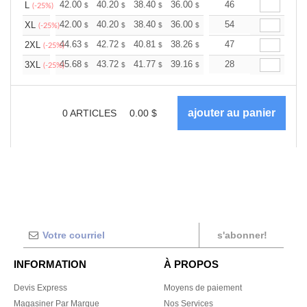
+
42.00
40.20
38.40
36.00
34.20
46
33.60
L
$
$
$
$
$
$
(-25%)
+
42.00
40.20
38.40
36.00
34.20
54
33.60
XL
$
$
$
$
$
$
(-25%)
+
44.63
42.72
40.81
38.26
36.34
47
35.71
2XL
$
$
$
$
$
$
(-25%)
+
45.68
43.72
41.77
39.16
37.20
28
36.55
3XL
$
$
$
$
$
$
(-25%)
0
ARTICLES
0.00
$
s'abonner!
INFORMATION
À PROPOS
Devis Express
Moyens de paiement
Magasiner Par Marque
Nos Services