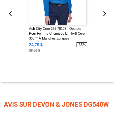
Ash City Core 365 78193 - Operate
Pour Femme Chemises En Twill Core
365™ À Manches Longues
24,79 $
-35%
38,00 $
AVIS SUR DEVON & JONES DG540W