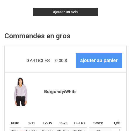
ajouter un avis
Commandes en gros
0
ARTICLES
0.00
$
Burgundy/White
Taille
1-11
12-35
36-71
72-143
144-287
Stock
288 +
Qté
Plus