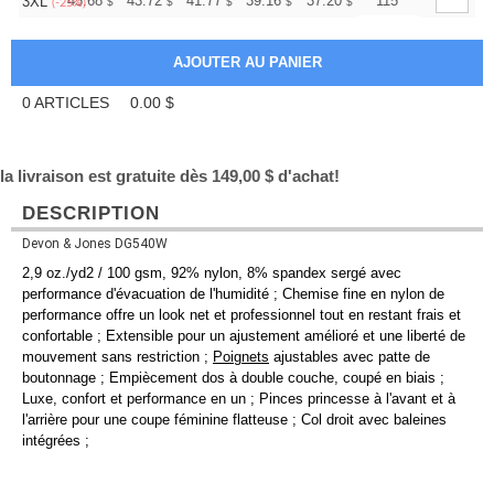
+
45.68
43.72
41.77
39.16
37.20
36.55
115
3XL
$
$
$
$
$
$
(-25%)
0
ARTICLES
0.00
$
la livraison est gratuite dès 149,00 $ d'achat!
DESCRIPTION
Devon & Jones DG540W
2,9 oz./yd2 / 100 gsm, 92% nylon, 8% spandex sergé avec
performance d'évacuation de l'humidité ; Chemise fine en nylon de
performance offre un look net et professionnel tout en restant frais et
confortable ; Extensible pour un ajustement amélioré et une liberté de
mouvement sans restriction ;
Poignets
ajustables avec patte de
boutonnage ; Empiècement dos à double couche, coupé en biais ;
Luxe, confort et performance en un ; Pinces princesse à l'avant et à
l'arrière pour une coupe féminine flatteuse ; Col droit avec baleines
intégrées ;