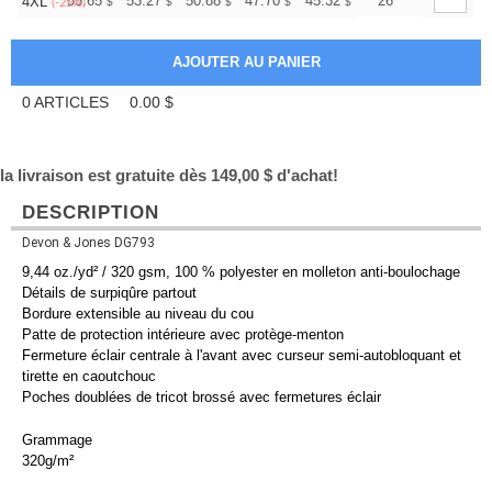
+
55.65
53.27
50.88
47.70
45.32
44.52
26
4XL
$
$
$
$
$
$
(-25%)
0
ARTICLES
0.00
$
la livraison est gratuite dès 149,00 $ d'achat!
DESCRIPTION
Devon & Jones DG793
9,44 oz./yd² / 320 gsm, 100 % polyester en molleton anti-boulochage
Détails de surpiqûre partout
Bordure extensible au niveau du cou
Patte de protection intérieure avec protège-menton
Fermeture éclair centrale à l'avant avec curseur semi-autobloquant et
tirette en caoutchouc
Poches doublées de tricot brossé avec fermetures éclair
Grammage
320g/m²