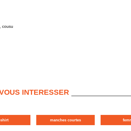
, cousu
 VOUS INTERESSER
-shirt
manches courtes
fem