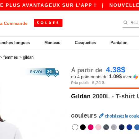
AVANTAGEUX SUR L’APP !
|
NOUVELLE APP WOR
a Commande
anches longues
Manteau
Casquettes
Pantalon
>
>
femmes
gildan
4.38$
À partir de
1.09$
ou 4 paiements de
avec
6,74 $
Prix public
Gildan
2000L - T-shirt
couleurs
choisissez la coul