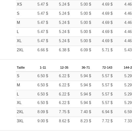
XS
5.47
$
5.24
$
5.00
$
4.69
$
4.4
S
5.47
$
5.24
$
5.00
$
4.69
$
4.4
M
5.47
$
5.24
$
5.00
$
4.69
$
4.4
L
5.47
$
5.24
$
5.00
$
4.69
$
4.4
XL
5.47
$
5.24
$
5.00
$
4.69
$
4.4
2XL
6.66
$
6.38
$
6.09
$
5.71
$
5.4
Taille
1-11
12-35
36-71
72-143
144-
S
6.50
$
6.22
$
5.94
$
5.57
$
5.2
M
6.50
$
6.22
$
5.94
$
5.57
$
5.2
L
6.50
$
6.22
$
5.94
$
5.57
$
5.2
XL
6.50
$
6.22
$
5.94
$
5.57
$
5.2
2XL
8.09
$
7.75
$
7.40
$
6.94
$
6.5
3XL
9.00
$
8.62
$
8.23
$
7.72
$
7.3