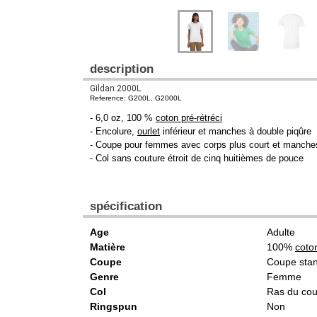
description
Gildan 2000L
Reference: G200L, G2000L
- 6,0 oz, 100 %
coton pré-rétréci
- Encolure,
ourlet
inférieur et manches à double piqûre
- Coupe pour femmes avec corps plus court et manches 
- Col sans couture étroit de cinq huitièmes de pouce
spécification
Age
Adulte
Matière
100%
coto
Coupe
Coupe sta
Genre
Femme
Col
Ras du co
Ringspun
Non