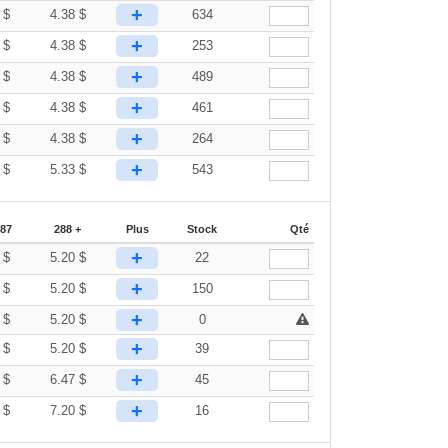
+
6
$
4.38
$
634
+
6
$
4.38
$
253
+
6
$
4.38
$
489
+
6
$
4.38
$
461
+
6
$
4.38
$
264
+
3
$
5.33
$
543
287
288 +
Plus
Stock
Qté
+
9
$
5.20
$
22
+
9
$
5.20
$
150
+
9
$
5.20
$
0
+
9
$
5.20
$
39
+
9
$
6.47
$
45
+
3
$
7.20
$
16