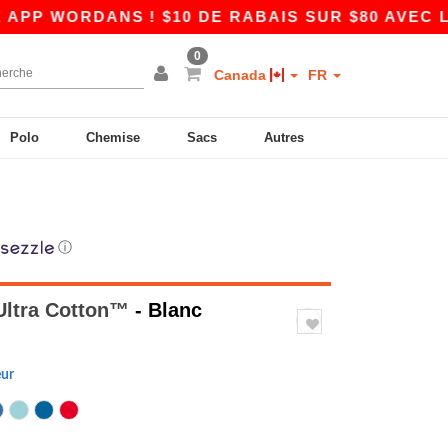
DANS ! $10 DE RABAIS SUR $80 AVEC LE CODE 
0
Canada
FR
Polo
Chemise
Sacs
Autres
ⓘ
 Ultra Cotton™
- Blanc
eur