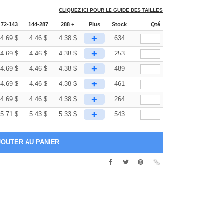
CLIQUEZ ICI POUR LE GUIDE DES TAILLES
72-143
144-287
288 +
Plus
Stock
Qté
+
4.69
$
4.46
$
4.38
$
634
+
4.69
$
4.46
$
4.38
$
253
+
4.69
$
4.46
$
4.38
$
489
+
4.69
$
4.46
$
4.38
$
461
+
4.69
$
4.46
$
4.38
$
264
+
5.71
$
5.43
$
5.33
$
543