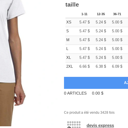
taille
1-11
12-35
36-71
XS
5.47
$
5.24
$
5.00
$
S
5.47
$
5.24
$
5.00
$
M
5.47
$
5.24
$
5.00
$
L
5.47
$
5.24
$
5.00
$
XL
5.47
$
5.24
$
5.00
$
2XL
6.66
$
6.38
$
6.09
$
0
ARTICLES
0.00
$
Ce produit a été vendu 3428 fois
devis express