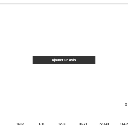
ajouter un avis
0
Taille
1-11
12-35
36-71
72-143
144-