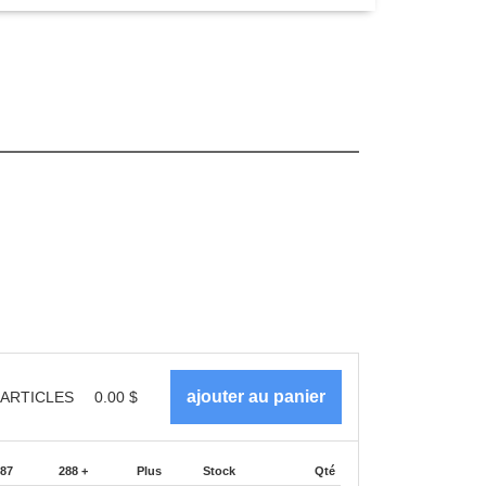
ARTICLES
0.00
$
287
288 +
Plus
Stock
Qté