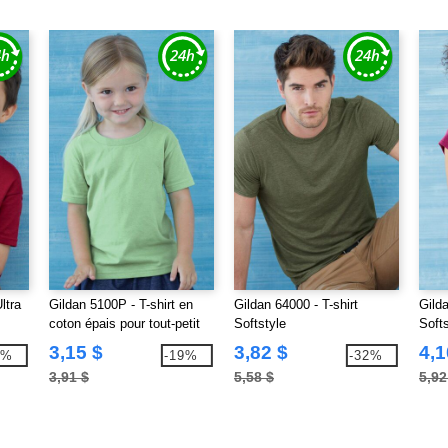
ltra
Gildan 5100P - T-shirt en
Gildan 64000 - T-shirt
Gilda
coton épais pour tout-petit
Softstyle
Softs
3,15 $
3,82 $
4,1
9%
-19%
-32%
3,91 $
5,58 $
5,92