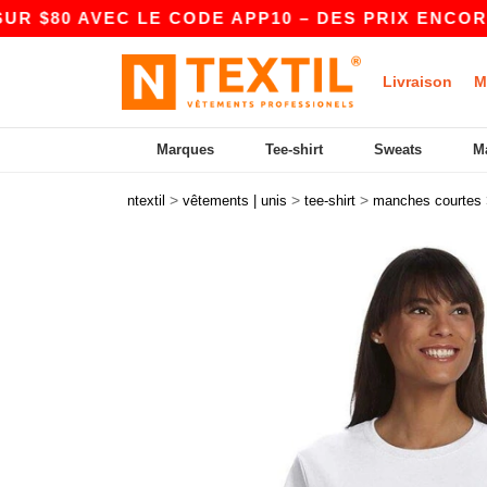
AVEC LE CODE APP10 – DES PRIX ENCORE PLUS 
Livraison
M
Marques
Tee-shirt
Sweats
M
>
>
>
ntextil
vêtements | unis
tee-shirt
manches courtes