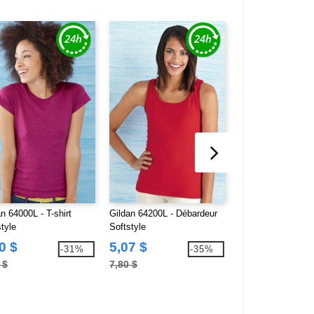
n 64000L - T-shirt
Gildan 64200L - Débardeur
Gildan 64V00L - T-
tyle
Softstyle
en V Softstyle
0 $
5,07 $
4,87 $
-31%
-35%
 $
7,80 $
7,52 $