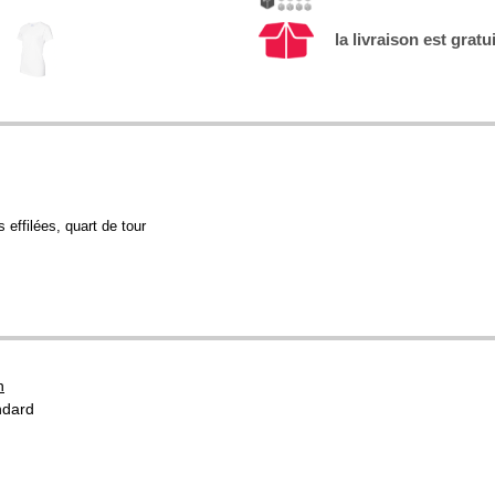
la livraison est gratu
effilées, quart de tour
n
ndard
u