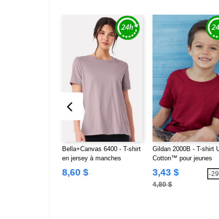
Bella+Canvas 6400 - T-shirt
Gildan 2000B - T-shirt U
en jersey à manches
Cotton™ pour jeunes
courtes et coupe
8,60 $
3,43 $
-2
décontractée
4,80 $