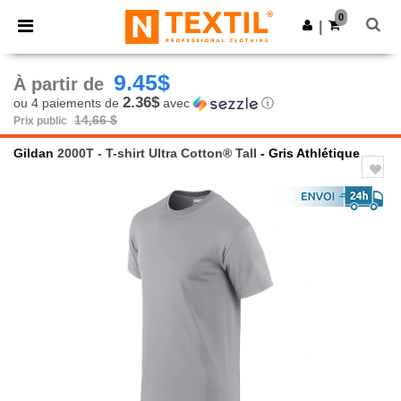
×
Appli Ntextil
0
Obtenir l'appli
|
Meilleurs prix sur l’app !
9.45$
À partir de
2.36$
ou 4 paiements de
avec
ⓘ
14,66 $
Prix public
Gildan
2000T - T-shirt Ultra Cotton® Tall
- Gris Athlétique
Previous
Next