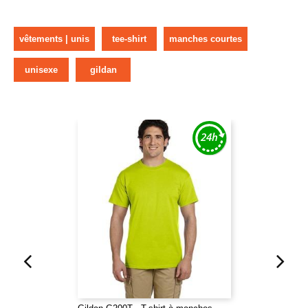
vêtements | unis
tee-shirt
manches courtes
unisexe
gildan