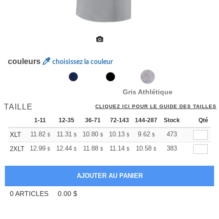
couleurs
choisissez la couleur
Gris Athlétique
TAILLE
CLIQUEZ ICI POUR LE GUIDE DES TAILLES
1-11
12-35
36-71
72-143
144-287
Stock
288 +
Plus
Qté
+
11.82
11.31
10.80
10.13
9.62
9.45
473
XLT
$
$
$
$
$
$
+
12.99
12.44
11.88
11.14
10.58
10.39
383
2XLT
$
$
$
$
$
$
0
ARTICLES
0.00
$