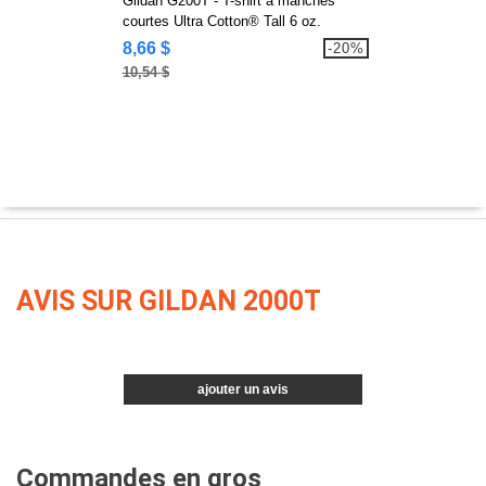
Gildan G200T - T-shirt à manches
courtes Ultra Cotton® Tall 6 oz.
8,66 $
-20%
10,54 $
AVIS SUR GILDAN 2000T
ajouter un avis
Commandes en gros