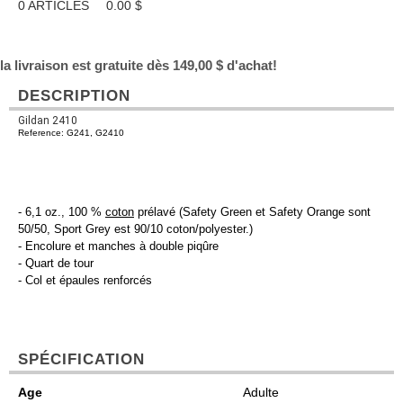
0
ARTICLES
0.00
$
la livraison est gratuite dès 149,00 $ d'achat!
DESCRIPTION
Gildan 2410
Reference: G241, G2410
- 6,1 oz., 100 %
coton
prélavé (Safety Green et Safety Orange sont
50/50, Sport Grey est 90/10 coton/polyester.)
- Encolure et manches à double piqûre
- Quart de tour
- Col et épaules renforcés
SPÉCIFICATION
Age
Adulte