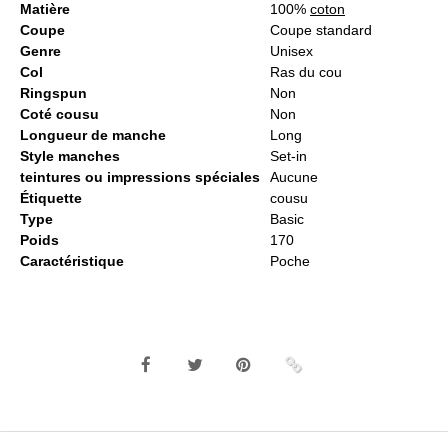
Matière
100%
coton
Coupe
Coupe standard
Genre
Unisex
Col
Ras du cou
Ringspun
Non
Coté cousu
Non
Longueur de manche
Long
Style manches
Set-in
teintures ou impressions spéciales
Aucune
Étiquette
cousu
Type
Basic
Poids
170
Caractéristique
Poche