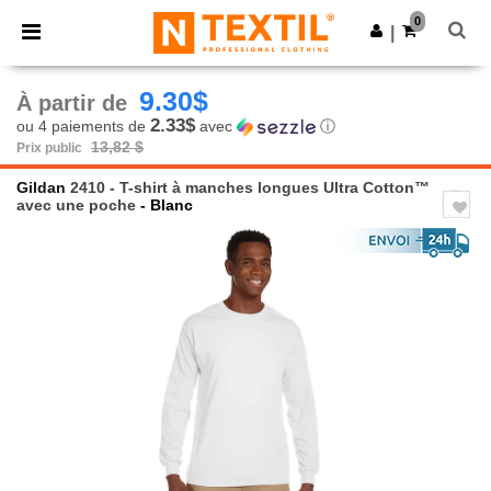
×
Appli Ntextil
0
Obtenir l'appli
|
Meilleurs prix sur l’app !
9.30$
À partir de
2.33$
ou 4 paiements de
avec
ⓘ
13,82 $
Prix public
Gildan
2410 - T-shirt à manches longues Ultra Cotton™
avec une poche
- Blanc
Previous
Next