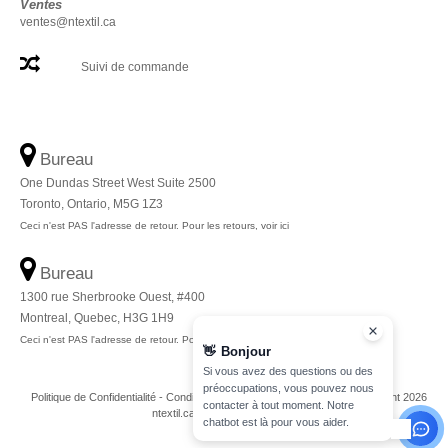
Ventes
ventes@ntextil.ca
Suivi de commande
Bureau
One Dundas Street West Suite 2500
Toronto, Ontario, M5G 1Z3
Ceci n'est PAS l'adresse de retour. Pour les retours, voir ici
Bureau
1300 rue Sherbrooke Ouest, #400
Montreal, Quebec, H3G 1H9
Ceci n'est PAS l'adresse de retour. Pour les retours, voir ici
👋
Bonjour
Si vous avez des questions ou des
préoccupations, vous pouvez nous
Politique de Confidentialité
-
Conditions Générales
-
Plan du Site
Copyright 2026
contacter à tout moment. Notre
ntextil.ca - Tous droits réservés
chatbot est là pour vous aider.