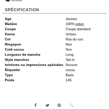
SPÉCIFICATION
Age
Jeunes
Matière
100%
coton
Coupe
Coupe standard
Genre
Unisex
Col
Ras du cou
Ringspun
Non
Coté cousu
Non
Longueur de manche
Long
Style manches
Set-in
teintures ou impressions spéciales
Aucune
Étiquette
cousu
Type
Basic
Poids
145