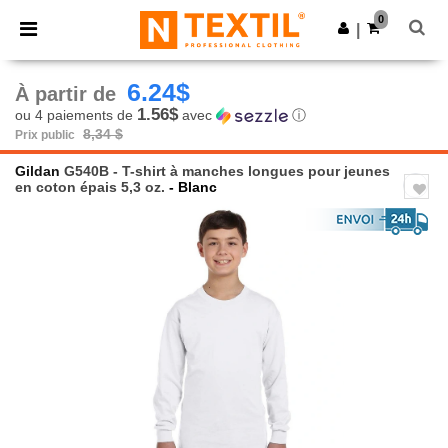
×
Appli Ntextil
0
Obtenir l'appli
|
Meilleurs prix sur l’app !
6.24$
À partir de
1.56$
ou 4 paiements de
avec
ⓘ
8,34 $
Prix public
Gildan
G540B - T-shirt à manches longues pour jeunes
en coton épais 5,3 oz.
- Blanc
Previous
Next