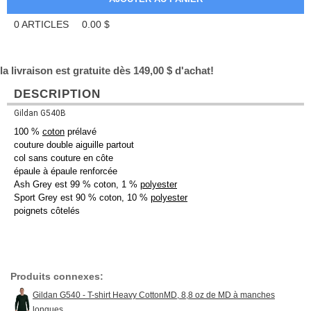
0
ARTICLES
0.00
$
la livraison est gratuite dès 149,00 $ d'achat!
DESCRIPTION
Gildan G540B
100 %
coton
prélavé
couture double aiguille partout
col sans couture en côte
épaule à épaule renforcée
Ash Grey est 99 % coton, 1 %
polyester
Sport Grey est 90 % coton, 10 %
polyester
poignets côtelés
Produits connexes:
Gildan G540 - T-shirt Heavy CottonMD, 8,8 oz de MD à manches
longues