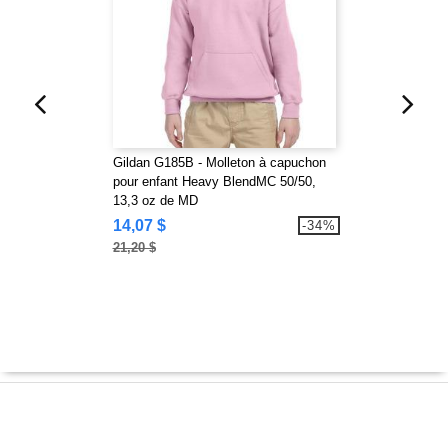
Gildan G185B - Molleton à capuchon
pour enfant Heavy BlendMC 50/50,
13,3 oz de MD
14,07 $
-34%
21,20 $