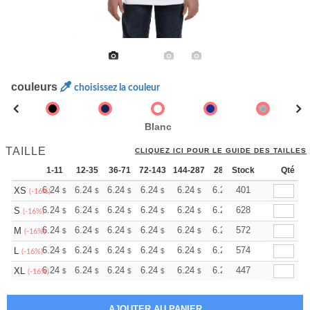
couleurs
choisissez la couleur
Blanc
TAILLE
CLIQUEZ ICI POUR LE GUIDE DES TAILLES
1-11
12-35
36-71
72-143
144-287
288 +
Stock
Plus
Qté
+
6.24
6.24
6.24
6.24
6.24
6.24
401
XS
$
$
$
$
$
$
(-16%)
+
6.24
6.24
6.24
6.24
6.24
6.24
628
S
$
$
$
$
$
$
(-16%)
+
6.24
6.24
6.24
6.24
6.24
6.24
572
M
$
$
$
$
$
$
(-16%)
+
6.24
6.24
6.24
6.24
6.24
6.24
574
L
$
$
$
$
$
$
(-16%)
+
6.24
6.24
6.24
6.24
6.24
6.24
447
XL
$
$
$
$
$
$
(-16%)