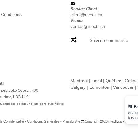
Service Client
 Conditions
client@ntextil.ca
Ventes
ventes@ntextil.ca
Suivi de commande
Montréal
|
Laval
|
Québec
|
Gatin
au
Calgary
|
Edmonton
|
Vancouver
|
herbrooke Ouest, #400
 Quebec, H3G 1H9
 l'adresse de retour. Pour les retours, voir ici
👋
B
Si vou
à tout
de Confidentialité
-
Conditions Générales
-
Plan du Site
Copyright 2026 ntextil.ca - Tous dro