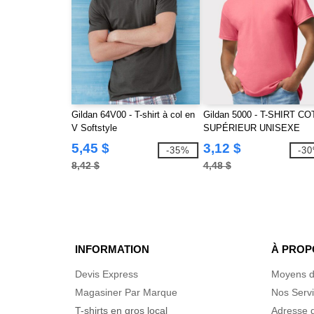
Gildan 64V00 - T-shirt à col en
Gildan 5000 - T-SHIRT C
V Softstyle
SUPÉRIEUR UNISEXE
5,45 $
3,12 $
-35%
-3
8,42 $
4,48 $
INFORMATION
À PROP
Devis Express
Moyens d
Magasiner Par Marque
Nos Serv
T-shirts en gros local
Adresse d