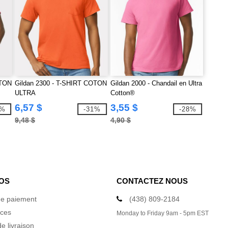
OTON
Gildan 2300 - T-SHIRT COTON
Gildan 2000 - Chandail en Ultra
ULTRA
Cotton®
6,57 $
3,55 $
0%
-31%
-28%
9,48 $
4,90 $
OS
CONTACTEZ NOUS
e paiement
(438) 809-2184
ices
Monday to Friday 9am - 5pm EST
e livraison