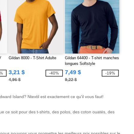
V
Gildan 8000 - T-Shirt Adulte
Gildan 64400 - T-shirt manches
longues Softstyle
3,21 $
7,49 $
5%
-40%
-19%
4,96 $
9,22 $
dward Island? Ntextil est exactement ce qu'il vous faut!
 ce soit pour des t-shirts, des polos, des coton ouatés, des
nous pouvons vous promettre les meilleurs prix possibles sur le