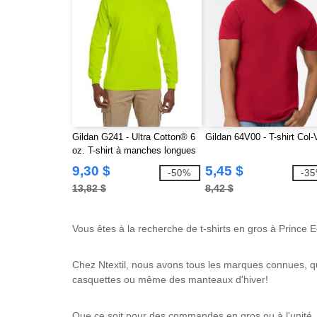
Gildan G241 - Ultra Cotton® 6
Gildan 64V00 - T-shirt Col-
oz. T-shirt à manches longues
avec poche
9,30 $
5,45 $
-50%
-3
13,82 $
8,42 $
Vous êtes à la recherche de t-shirts en gros à Prince E
Chez Ntextil, nous avons tous les marques connues, que
casquettes ou même des manteaux d'hiver!
Que ce soit pour des commandes en gros ou à l'unité, 