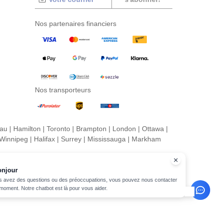
Nos partenaires financiers
Nos transporteurs
eau
|
Hamilton
|
Toronto
|
Brampton
|
London
|
Ottawa
|
Winnipeg
|
Halifax
|
Surrey
|
Mississauga
|
Markham
onjour
s avez des questions ou des préoccupations, vous pouvez nous contacter
 moment. Notre chatbot est là pour vous aider.
its réservés