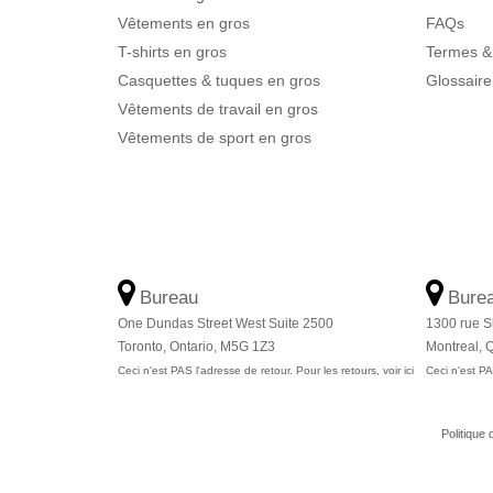
Vêtements en gros
FAQs
T-shirts en gros
Termes &
Casquettes & tuques en gros
Glossaire
Vêtements de travail en gros
Vêtements de sport en gros
Bureau
Bure
One Dundas Street West Suite 2500
1300 rue S
Toronto, Ontario, M5G 1Z3
Montreal,
Ceci n'est PAS l'adresse de retour. Pour les retours, voir ici
Ceci n'est PAS
Politique 