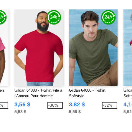
 en
Gildan 64000 - T-Shirt Filé à
Gildan 64000 - T-shirt
Gilda
l’Anneau Pour Homme
Softstyle
Softs
3,56 $
3,82 $
4,1
8%
-36%
-32%
5,58 $
5,58 $
5,92