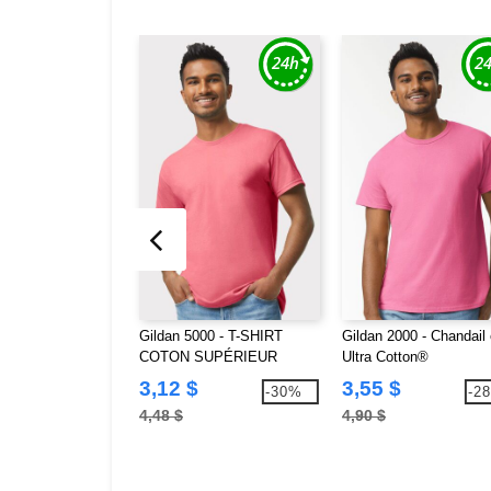
Gildan 5000 - T-SHIRT
Gildan 2000 - Chandail
COTON SUPÉRIEUR
Ultra Cotton®
UNISEXE
3,12 $
3,55 $
-30%
-2
4,48 $
4,90 $