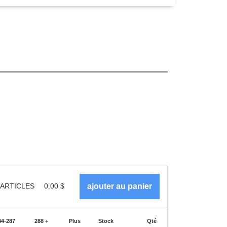
ARTICLES
0.00
$
44-287
288 +
Plus
Stock
Qté