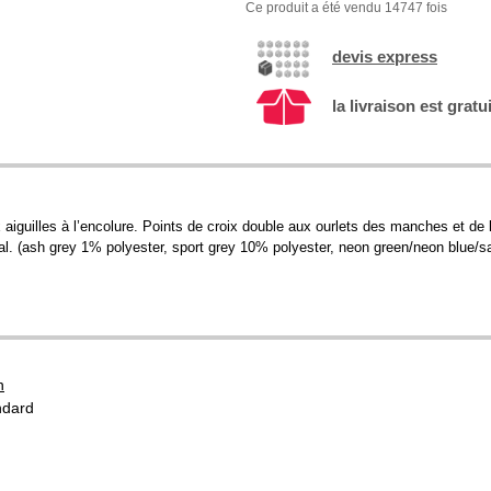
Ce produit a été vendu 14747 fois
devis express
la livraison est gratu
 aiguilles à l’encolure. Points de croix double aux ourlets des manches et de 
ntral. (ash grey 1% polyester, sport grey 10% polyester, neon green/neon blue/
n
ndard
u