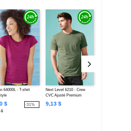
n 64000L - T-shirt
Next Level 6210 - Crew
Gildan G640L - T-s
tyle
CVC Ajusté Premium
ajusté pour jeune
Softstyle® 4,5 oz.
0 $
9,13 $
4,28 $
-31%
 $
5,92 $