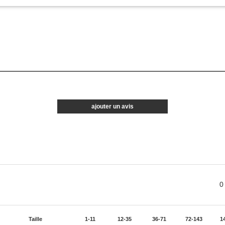
ajouter un avis
0
Taille
1-11
12-35
36-71
72-143
1