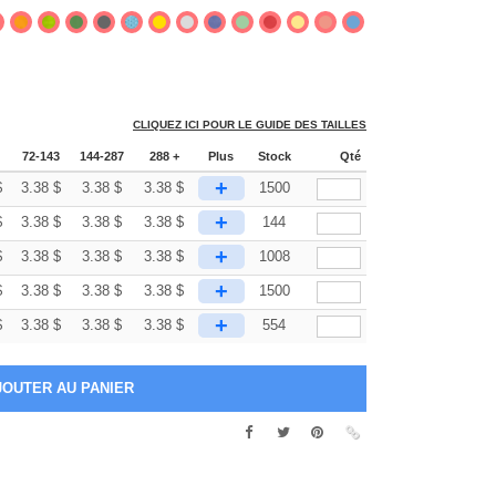
CLIQUEZ ICI POUR LE GUIDE DES TAILLES
72-143
144-287
288 +
Plus
Stock
Qté
+
$
3.38
$
3.38
$
3.38
$
1500
+
$
3.38
$
3.38
$
3.38
$
144
+
$
3.38
$
3.38
$
3.38
$
1008
+
$
3.38
$
3.38
$
3.38
$
1500
+
$
3.38
$
3.38
$
3.38
$
554