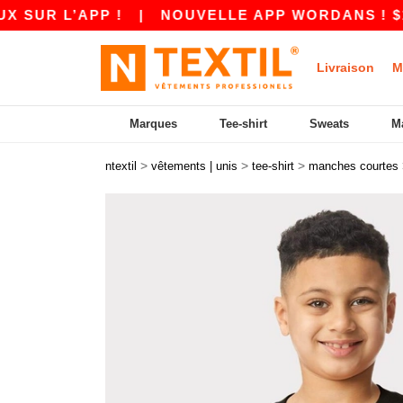
’APP !
|
NOUVELLE APP WORDANS ! $10 DE RA
Livraison
M
Marques
Tee-shirt
Sweats
M
>
>
>
ntextil
vêtements | unis
tee-shirt
manches courtes