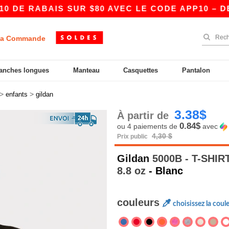
BAIS SUR $80 AVEC LE CODE APP10 – DES PRIX
a Commande
anches longues
Manteau
Casquettes
Pantalon
>
>
enfants
gildan
3.38$
À partir de
0.84$
ou 4 paiements de
avec
4,30 $
Prix public
Gildan
5000B - T-SHI
8.8 oz
- Blanc
couleurs
choisissez la coul