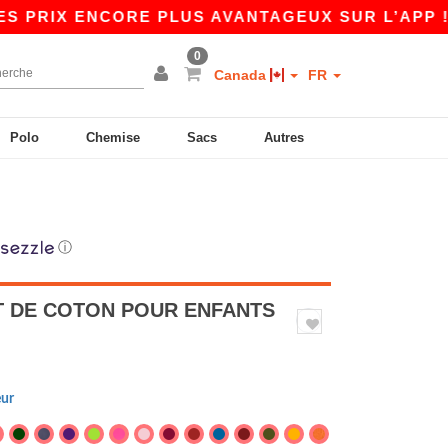
 ENCORE PLUS AVANTAGEUX SUR L’APP !
|
NO
0
Canada
FR
Polo
Chemise
Sacs
Autres
ⓘ
RT DE COTON POUR ENFANTS
eur