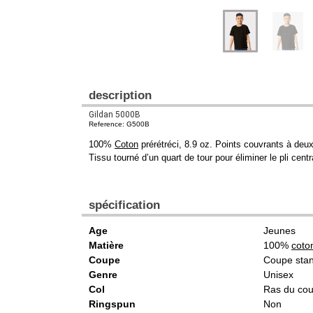
description
Gildan 5000B
Reference: G500B
100%
Coton
prérétréci, 8.9 oz. Points couvrants à deux
Tissu tourné d’un quart de tour pour éliminer le pli ce
spécification
Age
Jeunes
Matière
100%
coto
Coupe
Coupe sta
Genre
Unisex
Col
Ras du co
Ringspun
Non