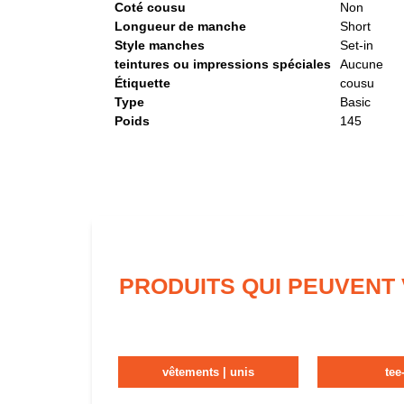
Coté cousu
Non
Longueur de manche
Short
Style manches
Set-in
teintures ou impressions spéciales
Aucune
Étiquette
cousu
Type
Basic
Poids
145
PRODUITS QUI PEUVENT
vêtements | unis
tee