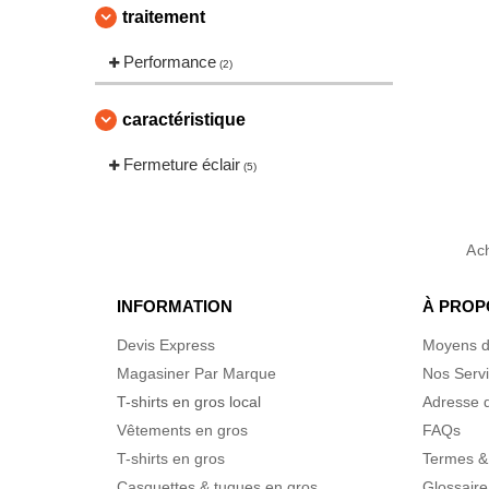
traitement
Performance
(2)
caractéristique
Fermeture éclair
(5)
Ac
INFORMATION
À PROP
Devis Express
Moyens d
Magasiner Par Marque
Nos Serv
T-shirts en gros local
Adresse d
Vêtements en gros
FAQs
T-shirts en gros
Termes &
Casquettes & tuques en gros
Glossaire