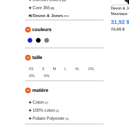
(3)
Core 365
Devon & J
(3)
Nouveaux 
Devon & Jones
(11)
Quarter-Zi
31,92 
Gildan
(35)
72,00 $
couleurs
Harriton
(11)
Independent Trading Co.
(15)
Jerzees
(7)
M&O
taille
(4)
Marmot
(2)
XS
S
M
L
XL
2XL
Next Level
(7)
3XL
4XL
North End
(7)
Rabbit Skins
(2)
matière
Team 365
(8)
Coton
(2)
100% coton
(2)
Polaire Polyester
(3)