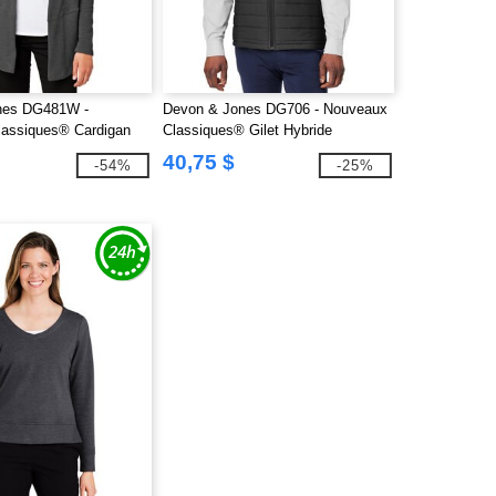
nes DG481W -
Devon & Jones DG706 - Nouveaux
assiques® Cardigan
Classiques® Gilet Hybride
 pour Femmes
Charleston pour Hommes
40,75 $
-54%
-25%