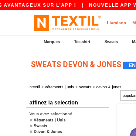
VANTAGEUX SUR L’APP !
|
NOUVELLE APP WORD
Livraison
M
Marques
Tee-shirt
Sweats
M
SWEATS DEVON & JONES
EN
>
>
>
ntextil
vêtements | unis
sweats
devon & jones
affinez la selection
Vous avez sélectionné :
Vêtements | Unis
Sweats
Devon & Jones