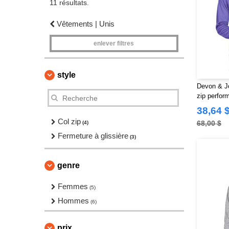
11 résultats.
Vêtements | Unis
enlever filtres
style
Devon & J
zip perfor
hommes
38,64 
Col zip
68,00 $
(4)
Fermeture à glissière
(3)
genre
Femmes
(5)
Hommes
(6)
prix