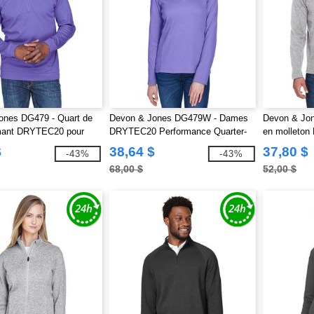
ones DG479 - Quart de
Devon & Jones DG479W - Dames
Devon & Jon
mant DRYTEC20 pour
DRYTEC20 Performance Quarter-
en molleton 
Zip
$
38,64 $
37,80 $
-43%
-43%
68,00 $
52,00 $