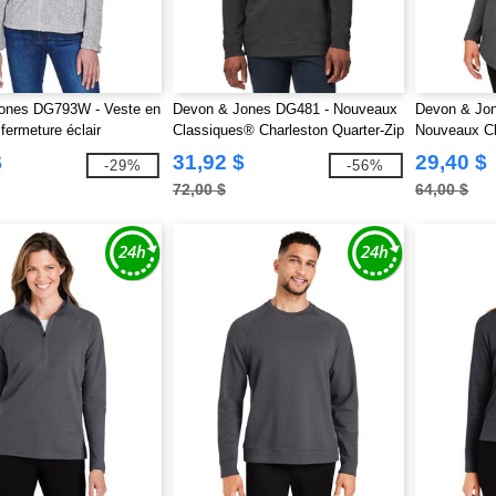
ones DG793W - Veste en
Devon & Jones DG481 - Nouveaux
Devon & Jo
fermeture éclair
Classiques® Charleston Quarter-Zip
Nouveaux Cl
our dames Bristol
pour hommes
Charleston
$
31,92 $
29,40 $
-29%
-56%
72,00 $
64,00 $