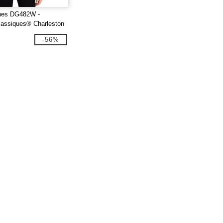
nes DG482W -
assiques® Charleston
ur Femmes
-56%