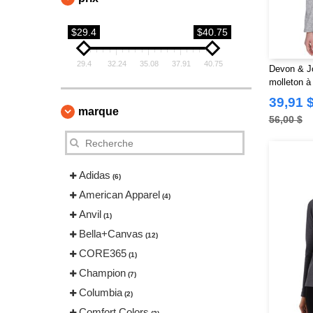
$29.4
$40.75
29.4
32.24
35.08
37.91
40.75
Devon & J
molleton à 
complète p
39,91 
marque
56,00 $
Adidas
(6)
American Apparel
(4)
Anvil
(1)
Bella+Canvas
(12)
CORE365
(1)
Champion
(7)
Columbia
(2)
Comfort Colors