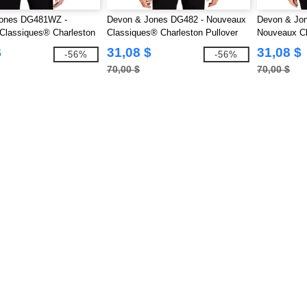
ones DG481WZ -
Devon & Jones DG482 - Nouveaux
Devon & Jo
Classiques® Charleston
Classiques® Charleston Pullover
Nouveaux Cl
p pour Dames
pour Hommes
Pullover po
$
31,08 $
31,08 $
-56%
-56%
70,00 $
70,00 $