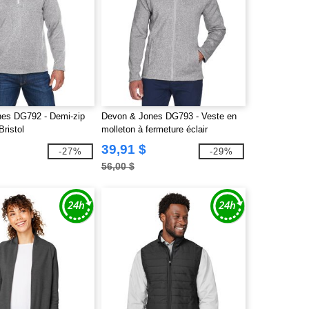
es DG792 - Demi-zip
Devon & Jones DG793 - Veste en
Bristol
molleton à fermeture éclair
complète Bristol
39,91 $
-27%
-29%
56,00 $