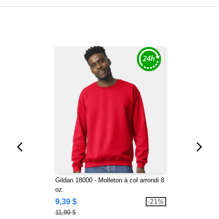
Gildan 18000 - Molleton à col arrondi 8
oz.
9,39 $
-21%
11,90 $