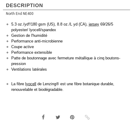
DESCRIPTION
North End NE400
5.3 oz./yd²/180 gsm (US), 8.8 oz./L yd (CA),
jersey
69/26/5
polyester/ lyocell/spandex
Gestion de l'humidité
Performance anti-microbienne
Coupe active
Performance extensible
Patte de boutonnage avec fermeture métallique à cinq boutons-
pression
Ventilations latérales
La fibre
lyocell
de Lenzing® est une fibre botanique durable,
renouvelable et biodégradable.