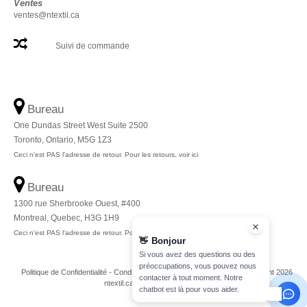
Ventes
ventes@ntextil.ca
Suivi de commande
Bureau
One Dundas Street West Suite 2500
Toronto, Ontario, M5G 1Z3
Ceci n'est PAS l'adresse de retour. Pour les retours, voir ici
Bureau
1300 rue Sherbrooke Ouest, #400
Montreal, Quebec, H3G 1H9
Ceci n'est PAS l'adresse de retour. Pour les retours, voir ici
👋
Bonjour
Si vous avez des questions ou des
préoccupations, vous pouvez nous
Politique de Confidentialité
-
Conditions Générales
-
Plan du Site
Copyright 2026
contacter à tout moment. Notre
ntextil.ca - Tous droits réservés
chatbot est là pour vous aider.