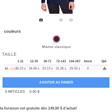
couleurs
Marine classique
TAILLE
1-11
12-35
36-71
72-143
144-287
Stock
288 +
Plus
Qté
+
36.23
34.68
33.13
31.06
29.50
28.99
0
M
$
$
$
$
$
$
(-25%)
0
ARTICLES
0.00
$
la livraison est gratuite dès 149,00 $ d'achat!