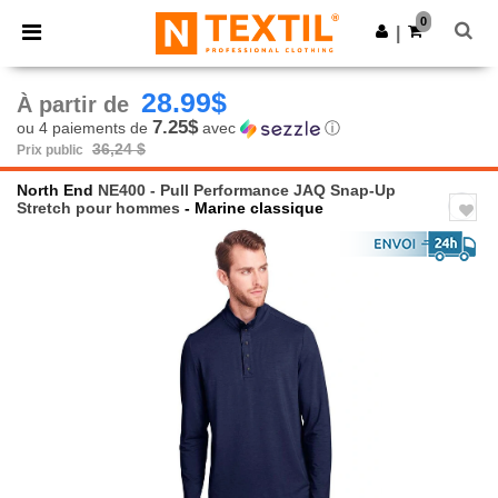
×
Appli Ntextil
0
Obtenir l'appli
|
Meilleurs prix sur l’app !
28.99$
À partir de
7.25$
ou 4 paiements de
avec
ⓘ
36,24 $
Prix public
North End
NE400 - Pull Performance JAQ Snap-Up
Stretch pour hommes
- Marine classique
Previous
Next