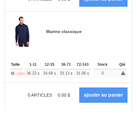
Marine classique
Taille
1-11
12-35
36-71
72-143
144-287
Stock
288 +
Qté
Plus
+
36.23
34.68
33.13
31.06
29.50
0
28.99
M
$
$
$
$
$
$
(-25%)
0
ARTICLES
0.00
$