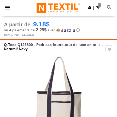
×
Appli Ntextil
0
Obtenir l'appli
|
Meilleurs prix sur l’app !
9.18$
À partir de
2.29$
ou 4 paiements de
avec
ⓘ
11,80 $
Prix public
Q-Tees
Q125800 - Petit sac fourre-tout de luxe en toile
-
Natural/ Navy
Previous
Next