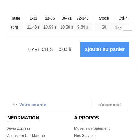
Taille
1-11
12-35
36-71
72-143
144-287
Stock
288 +
Qté *
Plus
+
11.48
10.99
10.50
9.84
9.35
60
9.18
ONE
12x
$
$
$
$
$
$
0
ARTICLES
0.00
$
s'abonner!
INFORMATION
À PROPOS
Devis Express
Moyens de paiement
Magasiner Par Marque
Nos Services