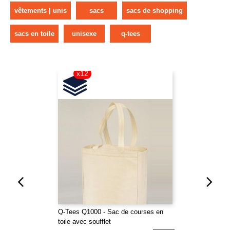
vêtements | unis
sacs
sacs de shopping
sacs en toile
unisexe
q-tees
x12
Q-Tees Q1000 - Sac de courses en
toile avec soufflet