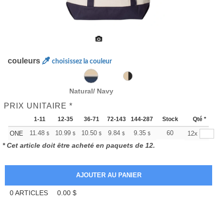
couleurs
choisissez la couleur
Natural/ Navy
PRIX UNITAIRE *
1-11
12-35
36-71
72-143
144-287
288 +
Stock
Plus
Qté *
+
11.48
10.99
10.50
9.84
9.35
9.18
60
ONE
12x
$
$
$
$
$
$
* Cet article doit être acheté en paquets de 12.
0
ARTICLES
0.00
$