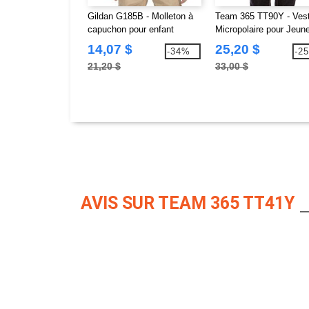
Gildan G185B - Molleton à
Team 365 TT90Y - Ves
capuchon pour enfant
Micropolaire pour Jeun
Heavy BlendMC 50/50, 13,3
14,07 $
25,20 $
-34%
-2
oz de MD
21,20 $
33,00 $
AVIS SUR TEAM 365 TT41Y