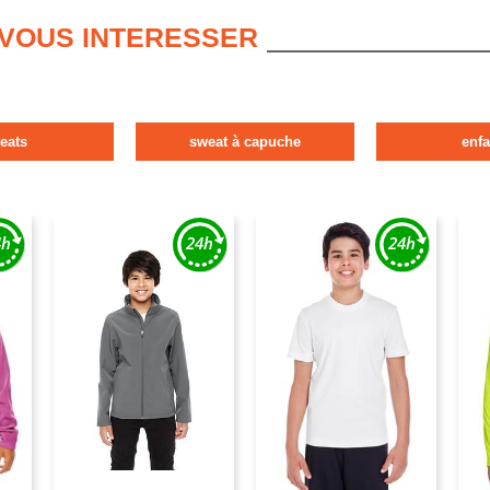
 VOUS INTERESSER
eats
sweat à capuche
enfa