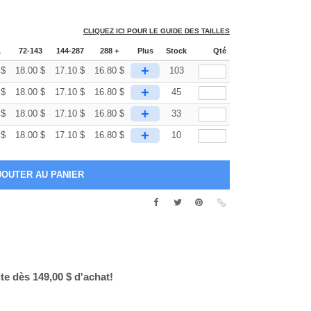
CLIQUEZ ICI POUR LE GUIDE DES TAILLES
1
72-143
144-287
288 +
Plus
Stock
Qté
+
$
18.00
$
17.10
$
16.80
$
103
+
$
18.00
$
17.10
$
16.80
$
45
+
$
18.00
$
17.10
$
16.80
$
33
+
$
18.00
$
17.10
$
16.80
$
10
ite dès 149,00 $ d'achat!