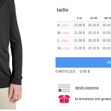
taille
1-11
12-35
36-7
S
21.00
$
20.10
$
19.20
(-25%)
M
21.00
$
20.10
$
19.20
(-25%)
L
21.00
$
20.10
$
19.20
(-25%)
XL
21.00
$
20.10
$
19.20
(-25%)
0
ARTICLES
0.00
$
devis express
la livraison est gratu