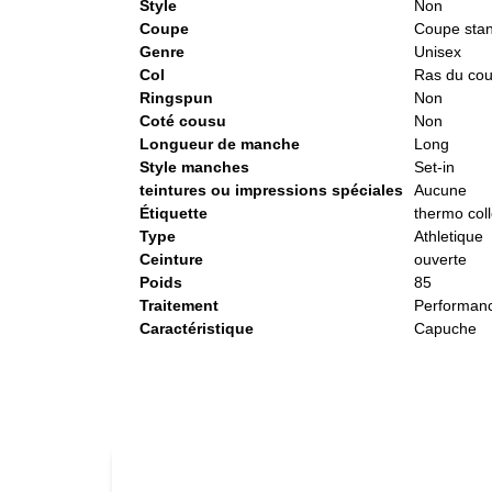
Style
Non
Coupe
Coupe sta
Genre
Unisex
Col
Ras du co
Ringspun
Non
Coté cousu
Non
Longueur de manche
Long
Style manches
Set-in
teintures ou impressions spéciales
Aucune
Étiquette
thermo col
Type
Athletique
Ceinture
ouverte
Poids
85
Traitement
Performanc
Caractéristique
Capuche