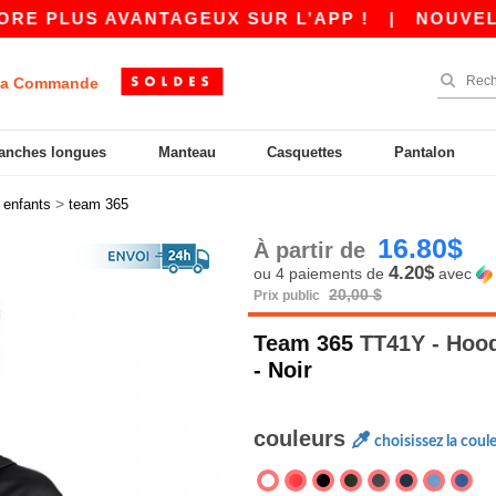
US AVANTAGEUX SUR L’APP !
|
NOUVELLE APP 
a Commande
anches longues
Manteau
Casquettes
Pantalon
>
>
enfants
team 365
16.80$
À partir de
4.20$
ou 4 paiements de
avec
20,00 $
Prix public
Team 365
TT41Y - Hood
- Noir
couleurs
choisissez la coul