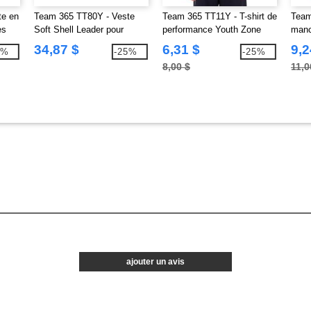
te en
Team 365 TT80Y - Veste
Team 365 TT11Y - T-shirt de
Team
es
Soft Shell Leader pour
performance Youth Zone
manc
Jeunes
Perf
34,87 $
6,31 $
9,2
5%
-25%
-25%
8,00 $
11,0
ajouter un avis