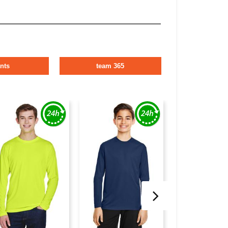
nts
team 365