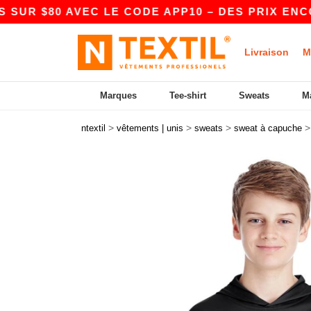
80 AVEC LE CODE APP10 – DES PRIX ENCORE PL
Livraison
M
Marques
Tee-shirt
Sweats
M
>
>
>
ntextil
vêtements | unis
sweats
sweat à capuche