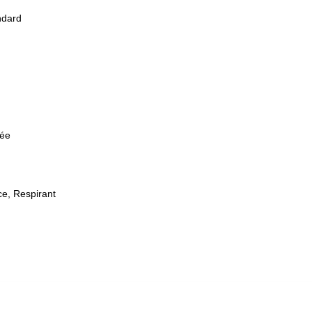
ndard
u
lée
e, Respirant