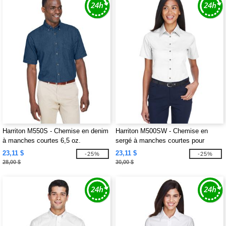
Harriton M550S - Chemise en denim
Harriton M500SW - Chemise en
à manches courtes 6,5 oz.
sergé à manches courtes pour
dames Easy Blend avec traitement
23,11 $
23,11 $
-25%
-25%
anti-taches
28,00 $
30,00 $