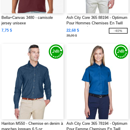
Bella+Canvas 3480 - camisole
Ash City Core 365 88194 - Optimum
jersey unisexe
Pour Hommes Chemises En Twill
Core 365™ À Manches Courtes
7,75 $
22,68 $
-40%
38,00 $
Harriton M550 - Chemise en denim à
Ash City Core 365 78194 - Optimum
manches longues 6,5 oz.
Pour Femme Chemises En Twill