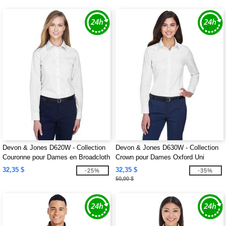
Devon & Jones D620W - Collection
Devon & Jones D630W - Collection
Couronne pour Dames en Broadcloth
Crown pour Dames Oxford Uni
Uni
32,35 $
32,35 $
-25%
-35%
50,00 $