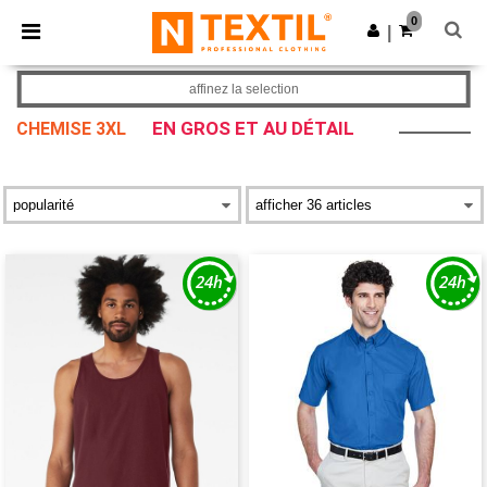
×
Appli Ntextil
0
Obtenir l'appli
|
Meilleurs prix sur l’app !
affinez la selection
EN GROS ET AU DÉTAIL
CHEMISE 3XL