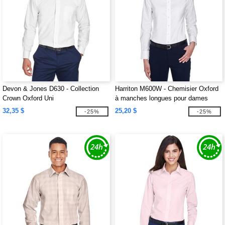
Devon & Jones D630 - Collection
Harriton M600W - Chemisier Oxford
Crown Oxford Uni
à manches longues pour dames
avec traitement anti-taches
32,35 $
25,20 $
-25%
-25%