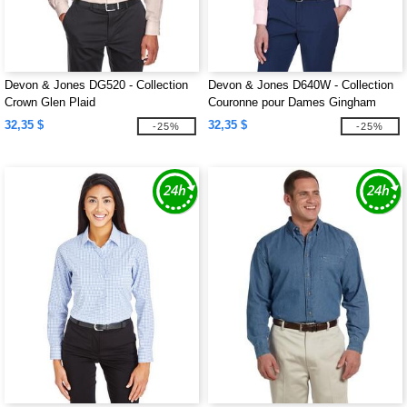
Devon & Jones DG520 - Collection
Devon & Jones D640W - Collection
Crown Glen Plaid
Couronne pour Dames Gingham
Check
32,35 $
32,35 $
-25%
-25%