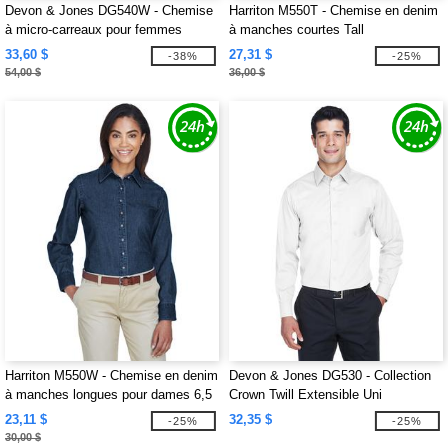
Devon & Jones DG540W - Chemise
Harriton M550T - Chemise en denim
à micro-carreaux pour femmes
à manches courtes Tall
CrownLux Performance
33,60 $
27,31 $
-38%
-25%
54,00 $
36,00 $
Harriton M550W - Chemise en denim
Devon & Jones DG530 - Collection
à manches longues pour dames 6,5
Crown Twill Extensible Uni
oz.
23,11 $
32,35 $
-25%
-25%
30,00 $