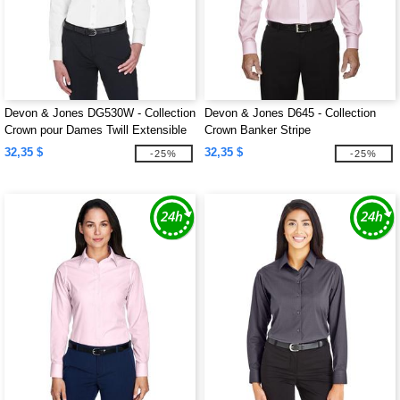
Devon & Jones DG530W - Collection
Devon & Jones D645 - Collection
Crown pour Dames Twill Extensible
Crown Banker Stripe
Uni
32,35 $
32,35 $
-25%
-25%