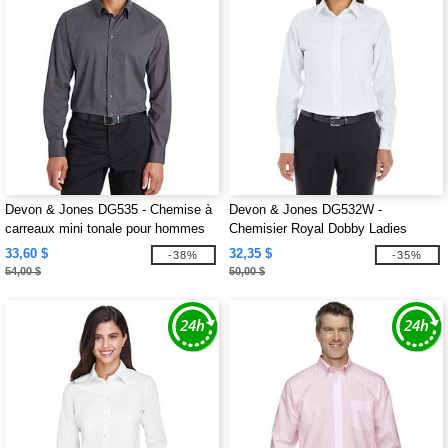
Devon & Jones DG535 - Chemise à
Devon & Jones DG532W -
carreaux mini tonale pour hommes
Chemisier Royal Dobby Ladies
CrownLux Performance
Crown Collection
33,60 $
32,35 $
-38%
-35%
54,00 $
50,00 $