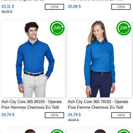
Core 365™ À Manches Courtes
23,11 $
22,68 $
-25%
-25%
30,00 $
Ash City Core 365 88193 - Operate
Ash City Core 365 78193 - Operate
Pour Hommes Chemises En Twill
Pour Femme Chemises En Twill
Core 365™ À Manches Longues
Core 365™ À Manches Longues
24,79 $
24,79 $
-25%
-35%
38,00 $