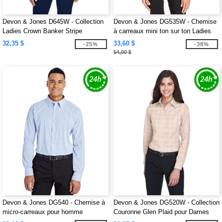
Devon & Jones D645W - Collection
Devon & Jones DG535W - Chemise
Ladies Crown Banker Stripe
à carreaux mini ton sur ton Ladies
CrownLux Performance
32,35 $
33,60 $
-25%
-38%
54,00 $
Devon & Jones DG540 - Chemise à
Devon & Jones DG520W - Collection
micro-carreaux pour homme
Couronne Glen Plaid pour Dames
CrownLux Performance