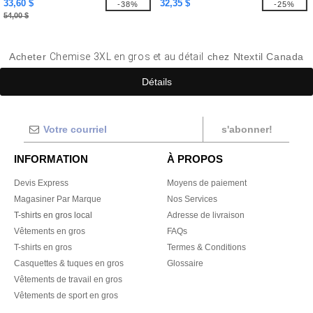
33,60 $
32,35 $
-38%
-25%
54,00 $
Acheter
Chemise 3XL en gros et au détail
chez Ntextil Canada
Détails
s'abonner!
INFORMATION
À PROPOS
Devis Express
Moyens de paiement
Magasiner Par Marque
Nos Services
T-shirts en gros local
Adresse de livraison
Vêtements en gros
FAQs
T-shirts en gros
Termes & Conditions
Casquettes & tuques en gros
Glossaire
Vêtements de travail en gros
Vêtements de sport en gros