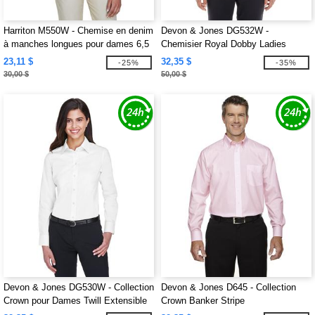
Harriton M550W - Chemise en denim
Devon & Jones DG532W -
à manches longues pour dames 6,5
Chemisier Royal Dobby Ladies
oz.
Crown Collection
23,11 $
32,35 $
-25%
-35%
30,00 $
50,00 $
Devon & Jones DG530W - Collection
Devon & Jones D645 - Collection
Crown pour Dames Twill Extensible
Crown Banker Stripe
Uni