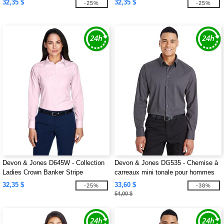
32,35 $
32,35 $
-25%
-25%
Devon & Jones D645W - Collection
Devon & Jones DG535 - Chemise à
Ladies Crown Banker Stripe
carreaux mini tonale pour hommes
CrownLux Performance
32,35 $
33,60 $
-25%
-38%
54,00 $