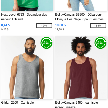
Next Level 6733 - Débardeur dos
Bella+Canvas B8800 - Débardeur
nageur Triblend
Flowy à Dos Nageur pour Femmes
8,41 $
10,80 $
-9%
-14%
9,28 $
12,58 $
Gildan 2200 - Camisole
Bella+Canvas 3480 - camisole
jersey unisexe