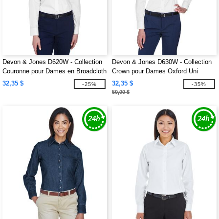
Devon & Jones D620W - Collection
Devon & Jones D630W - Collection
Couronne pour Dames en Broadcloth
Crown pour Dames Oxford Uni
Uni
32,35 $
32,35 $
-25%
-35%
50,00 $