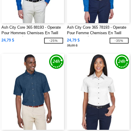
Ash City Core 365 88193 - Operate
Ash City Core 365 78193 - Operate
Pour Hommes Chemises En Twill
Pour Femme Chemises En Twill
Core 365™ À Manches Longues
Core 365™ À Manches Longues
24,79 $
24,79 $
-25%
-35%
38,00 $