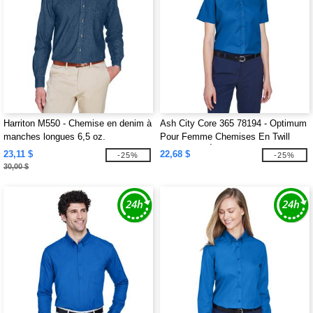
Harriton M550 - Chemise en denim à
Ash City Core 365 78194 - Optimum
manches longues 6,5 oz.
Pour Femme Chemises En Twill
Core 365™ À Manches Courtes
23,11 $
22,68 $
-25%
-25%
30,00 $