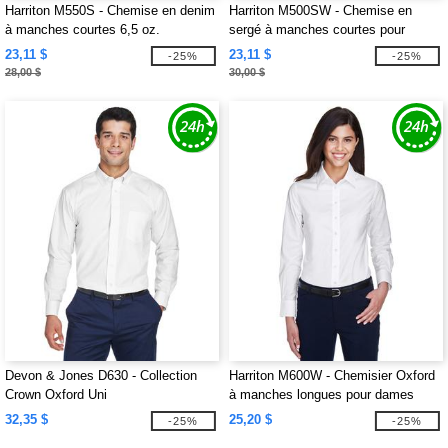
Harriton M550S - Chemise en denim
Harriton M500SW - Chemise en
à manches courtes 6,5 oz.
sergé à manches courtes pour
dames Easy Blend avec traitement
23,11 $
23,11 $
-25%
-25%
anti-taches
28,00 $
30,00 $
Devon & Jones D630 - Collection
Harriton M600W - Chemisier Oxford
Crown Oxford Uni
à manches longues pour dames
avec traitement anti-taches
32,35 $
25,20 $
-25%
-25%