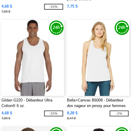
4,68 $
7,75 $
-33%
7,00 $
Gildan G220 - Débardeur Ultra
Bella+Canvas B6008 - Débardeur
Cotton® 6 oz.
dos nageur en jersey pour femmes
4,68 $
8,28 $
-33%
-2%
7,00 $
8,44 $