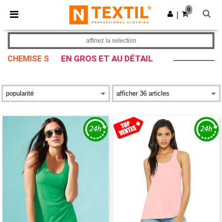
×
Appli Ntextil
0
Obtenir l'appli
|
Meilleurs prix sur l’app !
affinez la selection
EN GROS ET AU DÉTAIL
CHEMISE S