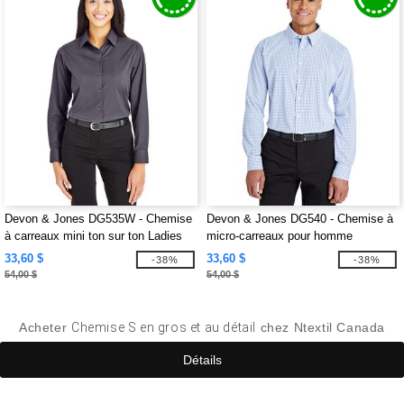
Devon & Jones DG535W - Chemise
Devon & Jones DG540 - Chemise à
à carreaux mini ton sur ton Ladies
micro-carreaux pour homme
CrownLux Performance
CrownLux Performance
33,60 $
33,60 $
-38%
-38%
54,00 $
54,00 $
Acheter
Chemise S en gros et au détail
chez Ntextil Canada
Détails