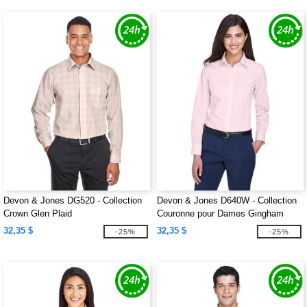
Devon & Jones DG520 - Collection
Devon & Jones D640W - Collection
Crown Glen Plaid
Couronne pour Dames Gingham
Check
32,35 $
32,35 $
-25%
-25%