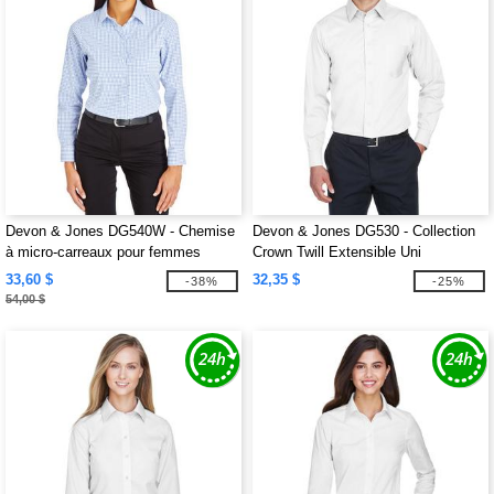
Devon & Jones DG540W - Chemise
Devon & Jones DG530 - Collection
à micro-carreaux pour femmes
Crown Twill Extensible Uni
CrownLux Performance
33,60 $
32,35 $
-38%
-25%
54,00 $