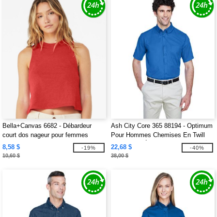
Bella+Canvas 6682 - Débardeur
Ash City Core 365 88194 - Optimum
court dos nageur pour femmes
Pour Hommes Chemises En Twill
Core 365™ À Manches Courtes
8,58 $
22,68 $
-19%
-40%
10,60 $
38,00 $